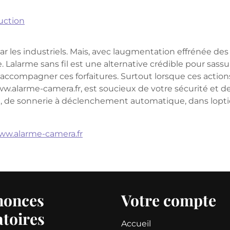
uction
par les industriels. Mais, avec laugmentation effrénée des 
. Lalarme sans fil est une alternative crédible pour sas
t accompagner ces forfaitures. Surtout lorsque ces ac
.alarme-camera.fr, est soucieux de votre sécurité et de 
il, de sonnerie à déclenchement automatique, dans lopt
www.alarme-camera.fr
nonces
Votre compte
atoires
Accueil