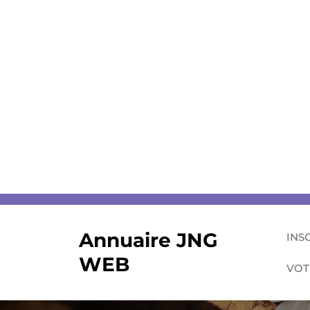
Skip
to
content
Annuaire JNG
INS
WEB
VOT