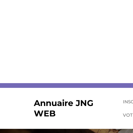
Skip
to
content
Annuaire JNG
INS
WEB
VOT