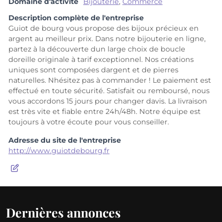
Domaine d'activité
Bijouterie
,
Commerce
Description complète de l'entreprise
Guiot de bourg vous propose des bijoux précieux en
argent au meilleur prix. Dans notre bijouterie en ligne,
partez à la découverte dun large choix de boucle
doreille originale à tarif exceptionnel. Nos créations
uniques sont composées dargent et de pierres
naturelles. Nhésitez pas à commander ! Le paiement est
effectué en toute sécurité. Satisfait ou remboursé, nous
vous accordons 15 jours pour changer davis. La livraison
est très vite et fiable entre 24h/48h. Notre équipe est
toujours à votre écoute pour vous conseiller.
Adresse du site de l'entreprise
http://www.guiotdebourg.fr
Dernières annonces