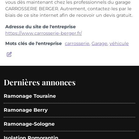
vous dès maintenant chez les professionnels du garage
CARROSSERIE BERGER. Autrement, contactez-les par le
biais de ce site internet afin de recevoir un devis gratuit.
Adresse du site de l'entreprise
https://www.carrosserie-berger.fr/
Mots clés de l'entreprise
carrosserie
,
Garage
,
véhicule
Dernières annonces
Ramonage Touraine
Ramonage Berry
Ramonage-Sologne
Isolation Romorantin