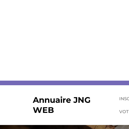
Skip
to
content
Annuaire JNG
INS
WEB
VOT