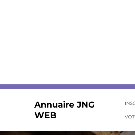
Skip
to
content
Annuaire JNG
INS
WEB
VOT