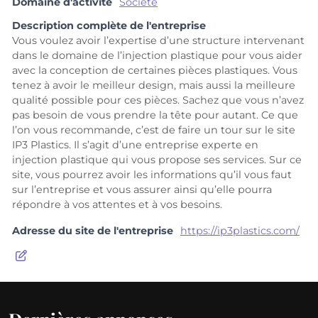
Domaine d'activité
Société
Description complète de l'entreprise
Vous voulez avoir l’expertise d’une structure intervenant
dans le domaine de l’injection plastique pour vous aider
avec la conception de certaines pièces plastiques. Vous
tenez à avoir le meilleur design, mais aussi la meilleure
qualité possible pour ces pièces. Sachez que vous n’avez
pas besoin de vous prendre la tête pour autant. Ce que
l’on vous recommande, c’est de faire un tour sur le site
IP3 Plastics. Il s’agit d’une entreprise experte en
injection plastique qui vous propose ses services. Sur ce
site, vous pourrez avoir les informations qu’il vous faut
sur l’entreprise et vous assurer ainsi qu’elle pourra
répondre à vos attentes et à vos besoins.
Adresse du site de l'entreprise
https://ip3plastics.com/