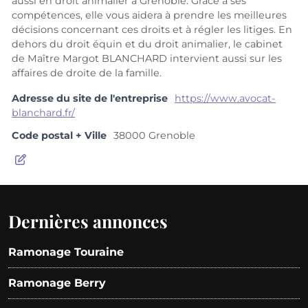
aussi en droit animalier à Grenoble. Grâce à ses
compétences, elle vous aidera à prendre les meilleures
décisions concernant ces droits et à régler les litiges. En
dehors du droit équin et du droit animalier, le cabinet
de Maître Margot BLANCHARD intervient aussi sur les
affaires de droite de la famille.
Adresse du site de l'entreprise
https://www.avocat-
blanchard.fr/
Code postal + Ville
38000 Grenoble
Dernières annonces
Ramonage Touraine
Ramonage Berry