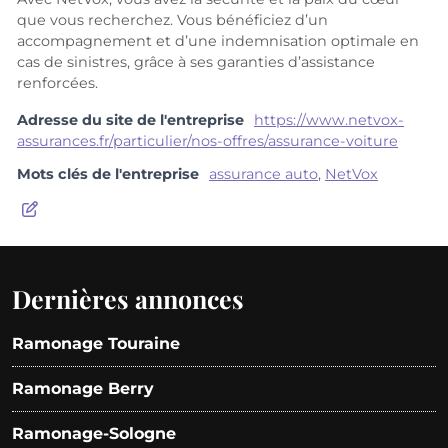
que vous recherchez. Vous bénéficiez d’un
accompagnement et d’une indemnisation optimale en
cas de sinistres, grâce à ses garanties d’assistance
renforcées.
Adresse du site de l'entreprise
https://www.netvox-
assurances.fr/particulier/nos-offres/assurance-voiture
Mots clés de l'entreprise
assurance auto
,
NetVox
Dernières annonces
Ramonage Touraine
Ramonage Berry
Ramonage-Sologne