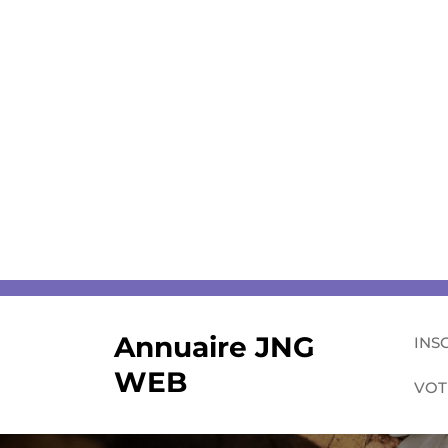
Skip
to
content
Annuaire JNG
INS
WEB
VOT