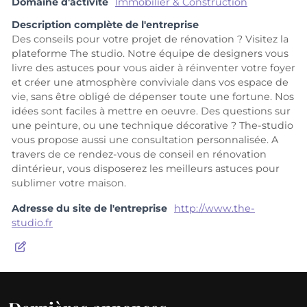
Domaine d'activité
Immobilier & Construction
Description complète de l'entreprise
Des conseils pour votre projet de rénovation ? Visitez la
plateforme The studio. Notre équipe de designers vous
livre des astuces pour vous aider à réinventer votre foyer
et créer une atmosphère conviviale dans vos espace de
vie, sans être obligé de dépenser toute une fortune. Nos
idées sont faciles à mettre en oeuvre. Des questions sur
une peinture, ou une technique décorative ? The-studio
vous propose aussi une consultation personnalisée. A
travers de ce rendez-vous de conseil en rénovation
dintérieur, vous disposerez les meilleurs astuces pour
sublimer votre maison.
Adresse du site de l'entreprise
http://www.the-
studio.fr