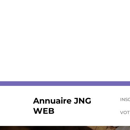
Skip
to
content
Annuaire JNG
INS
WEB
VOT