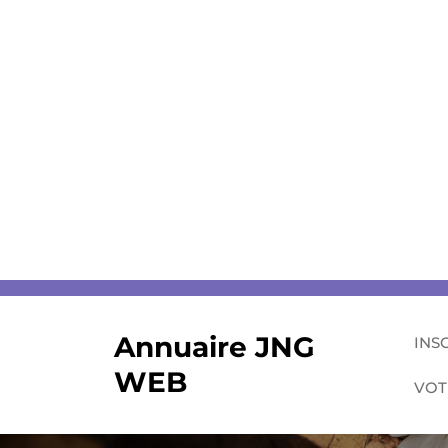
Skip
to
content
Annuaire JNG
INS
WEB
VOT