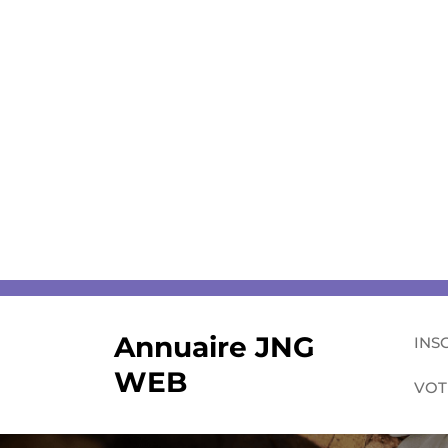
Skip
to
content
Annuaire JNG
INS
WEB
VOT