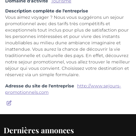
Domaine d'activité
Tourisme
Description complète de l'entreprise
Vous aimez voyager ? Nous vous suggérons un sejour
promotionnel avec des tarifs très compétitifs et
exceptionnels tout inclus pour plus de satisfaction pour
les personnes intéressées et pour vivre des instants
inoubliables au milieu dune ambiance imaginaire et
inattendue. Vous aurez la chance de découvrir la vie
traditionnelle et culturelle des pays. En effet, découvrez
notre sejour promotionnel, vous allez trouver le meilleur
séjour qui vous convient. Choisissez votre destination et
réservez via un simple formulaire.
Adresse du site de l'entreprise
http://www.sejours-
promotionnels.com
Dernières annonces