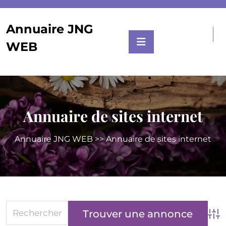
Skip
to
Annuaire JNG
content
WEB
Annuaire de sites internet
Annuaire JNG WEB
>> Annuaire de sites internet
Adv