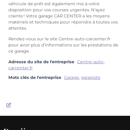
véhicule de prêt est également mis à votre
disposition pour vos courses urgentes. N’ayez
crainte ! Votre garage CAR CENTER a les moyens
matériels et techniques pour répondre à toutes vos
attentes.
Rendez-vous sur le site Centre-auto-carcenter.fr
pour avoir plus d’informations sur les prestations de
ce garage.
Adresse du site de l'entreprise
Centre-auto-
carcenter.fr
Mots clés de l'entreprise
Garage
,
garagiste