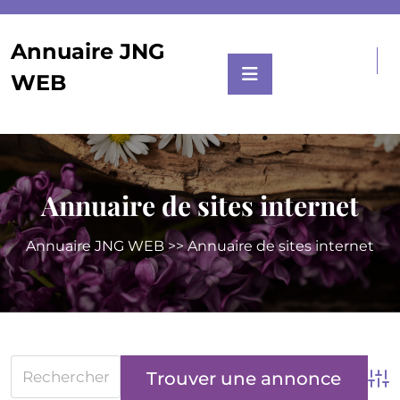
Skip
to
Annuaire JNG
content
WEB
Annuaire de sites internet
Annuaire JNG WEB
>> Annuaire de sites internet
Adv