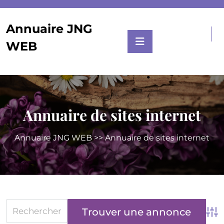
Skip
to
Annuaire JNG
content
WEB
Annuaire de sites internet
Annuaire JNG WEB
>> Annuaire de sites internet
Adv