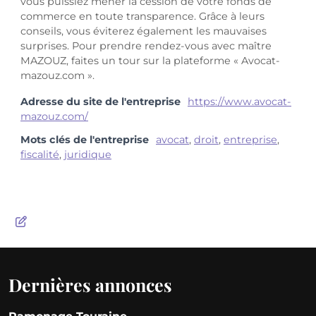
vous puissiez mener la cession de votre fonds de
commerce en toute transparence. Grâce à leurs
conseils, vous éviterez également les mauvaises
surprises. Pour prendre rendez-vous avec maître
MAZOUZ, faites un tour sur la plateforme « Avocat-
mazouz.com ».
Adresse du site de l'entreprise
https://www.avocat-
mazouz.com/
Mots clés de l'entreprise
avocat
,
droit
,
entreprise
,
fiscalité
,
juridique
Dernières annonces