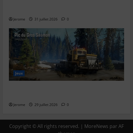
Le bug de l’an 2038 : le “Y2K” des systèmes Unix
expliqué simplement
Jerome
31 juillet 2026
0
Jeux
SnowRunner Black Badger Lake (Wisconsin) : Guide
complet de la première carte du Wisconsin
Jerome
29 juillet 2026
0
Copyright © All rights reserved.
|
MoreNews
par AF