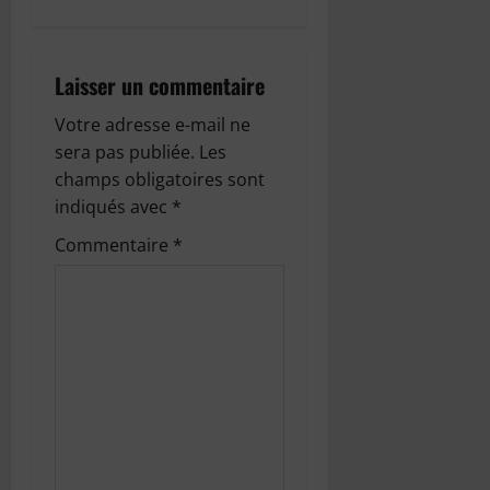
g
a
Laisser un commentaire
t
Votre adresse e-mail ne
i
sera pas publiée.
Les
o
champs obligatoires sont
indiqués avec
*
n
Commentaire
*
d
’
a
r
t