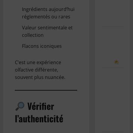
scolaire : le
Ingrédients aujourd’hui
guide
réglementés ou rares
complet
Valeur sentimentale et
Comment
collection
prévoir le
Flacons iconiques
temps en
observant
le ciel
C’est une expérience
olfactive différente,
Le bug de
souvent plus nuancée.
l’an 2038 :
le “Y2K”
des
Vérifier
systèmes
Unix
l’authenticité
expliqué
simplement