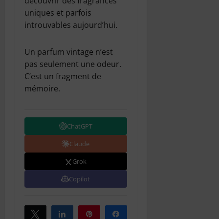
découvrir des fragrances
uniques et parfois
introuvables aujourd’hui.
Un parfum vintage n’est
pas seulement une odeur.
C’est un fragment de
mémoire.
ChatGPT
Claude
Grok
Copilot
Tweetez
Partagez
Épingle
Partagez