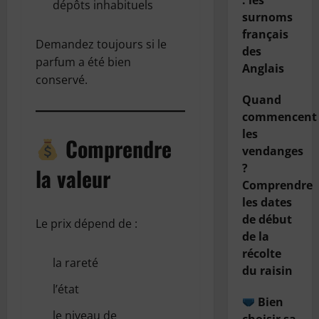
: les
dépôts inhabituels
surnoms
français
Demandez toujours si le
des
parfum a été bien
Anglais
conservé.
Quand
commencent
les
Comprendre
vendanges
?
la valeur
Comprendre
les dates
de début
Le prix dépend de :
de la
récolte
la rareté
du raisin
l’état
Bien
le niveau de