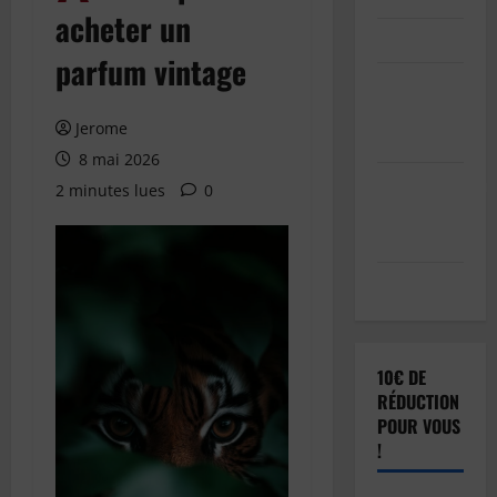
acheter un
Connexion
parfum vintage
Soumettre
votre
Jerome
article
8 mai 2026
Réinitialisation
2 minutes lues
0
du mot de
passe
Déconnexion
10€ DE
RÉDUCTION
POUR VOUS
!