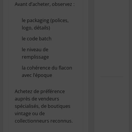
Avant d’acheter, observez :
SnowRunner
Black
Badger
le packaging (polices,
Lake
logo, détails)
(Wisconsin)
le code batch
: Guide
complet de
le niveau de
la première
remplissage
carte du
la cohérence du flacon
Wisconsin
avec l’époque
Pourquoi
est-il
Achetez de préférence
important
auprès de vendeurs
d’entretenir
spécialisés, de boutiques
la
vintage ou de
climatisation
collectionneurs reconnus.
de sa