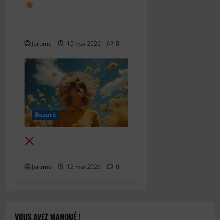
Pourquoi certains
parfums niche deviennent
cultes
Jerome
15 mai 2026
0
Beauté
Les erreurs que font les
collectionneurs de parfums
Jerome
12 mai 2026
0
VOUS AVEZ MANQUÉ !