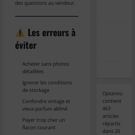
– Demande
des questions au vendeur.
de données
personnelles
Mentions
Les erreurs à
légales
éviter
Index des
articles
Acheter sans photos
Contact
détaillées
Ignorer les conditions
de stockage
Optannu
contient
Confondre vintage et
463
vieux parfum abîmé
articles
Payer trop cher un
répartis
flacon courant
dans
26