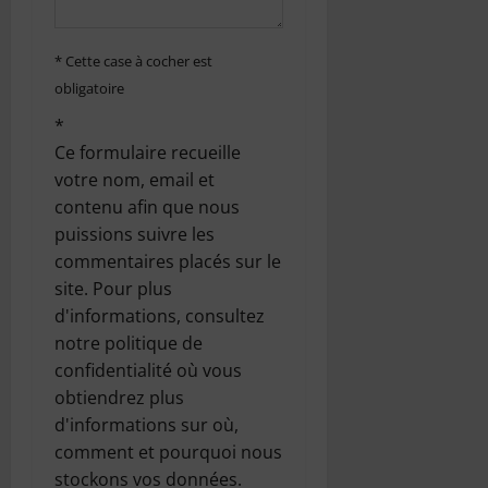
i
c
* Cette case à cocher est
obligatoire
l
*
e
Ce formulaire recueille
votre nom, email et
contenu afin que nous
puissions suivre les
commentaires placés sur le
site. Pour plus
d'informations, consultez
notre politique de
confidentialité où vous
obtiendrez plus
d'informations sur où,
comment et pourquoi nous
stockons vos données.