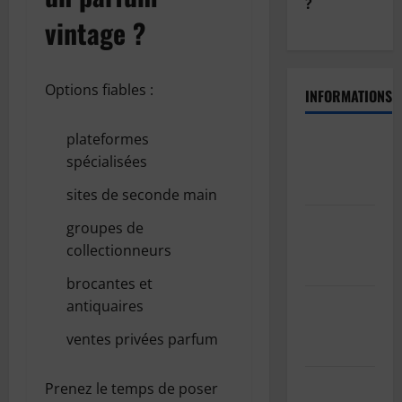
?
vintage ?
Options fiables :
INFORMATIONS
plateformes
Politique
spécialisées
de
confidentialité
sites de seconde main
Politique
groupes de
de cookies
collectionneurs
(UE)
brocantes et
Informations
antiquaires
sur les
ventes privées parfum
cookies
GDPR/RGPD
Prenez le temps de poser