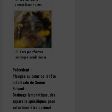
constituer une
garde-robe parfum
Les parfums
indispensables à
avoir dans sa
collection
N
Précédent :
Plongée au cœur de la fête
a
médiévale de Semur
Suivant:
v
Drainage lymphatique, des
i
appareils spécifiques pour
votre bien-être optimal