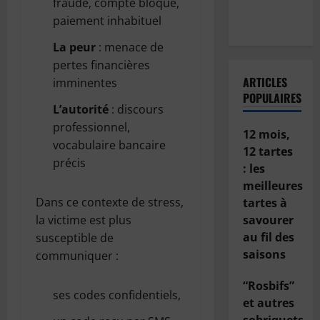
fraude, compte bloqué,
de sa
paiement inhabituel
voiture ?
La peur
: menace de
pertes financières
ARTICLES
imminentes
POPULAIRES
L’autorité
: discours
professionnel,
12 mois,
vocabulaire bancaire
12 tartes
précis
: les
meilleures
Dans ce contexte de stress,
tartes à
la victime est plus
savourer
au fil des
susceptible de
saisons
communiquer :
“Rosbifs”
ses codes confidentiels,
et autres