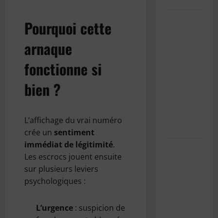
SnowRunner
Pourquoi cette
Black
arnaque
Badger
Lake
fonctionne si
(Wisconsin)
: Guide
bien ?
complet de
la première
carte du
L’affichage du vrai numéro
Wisconsin
crée un
sentiment
immédiat de légitimité
.
Pourquoi
Les escrocs jouent ensuite
est-il
sur plusieurs leviers
important
psychologiques :
d’entretenir
la
L’urgence
: suspicion de
climatisation