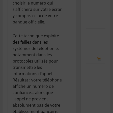
choisir le numéro qui
rentrée
s’affichera sur votre écran,
scolaire : le
y compris celui de votre
guide
banque officielle.
complet
Comment
Cette technique exploite
prévoir le
des failles dans les
temps en
systèmes de téléphonie,
observant
notamment dans les
le ciel
protocoles utilisés pour
transmettre les
Le bug de
informations d’appel.
l’an 2038 :
Résultat : votre téléphone
le “Y2K”
affiche un numéro de
des
confiance… alors que
systèmes
l’appel ne provient
Unix
absolument pas de votre
expliqué
établissement bancaire.
simplement