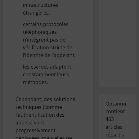
GDPR/RGPD
infrastructures
– Demande
étrangères,
de données
certains protocoles
personnelles
téléphoniques
Mentions
n’intègrent pas de
légales
vérification stricte de
l’identité de l’appelant,
Index des
articles
les escrocs adaptent
constamment leurs
Contact
méthodes.
Cependant, des solutions
Optannu
techniques (comme
contient
l’authentification des
463
appels) sont
articles
progressivement
répartis
déployées, mais elles ne