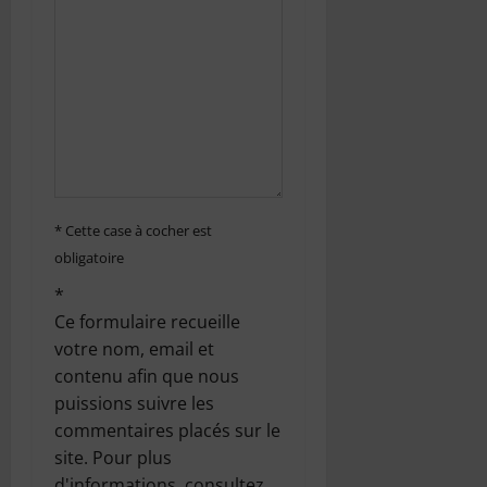
’
a
r
t
i
* Cette case à cocher est
c
obligatoire
*
l
Ce formulaire recueille
e
votre nom, email et
contenu afin que nous
puissions suivre les
commentaires placés sur le
site. Pour plus
d'informations, consultez