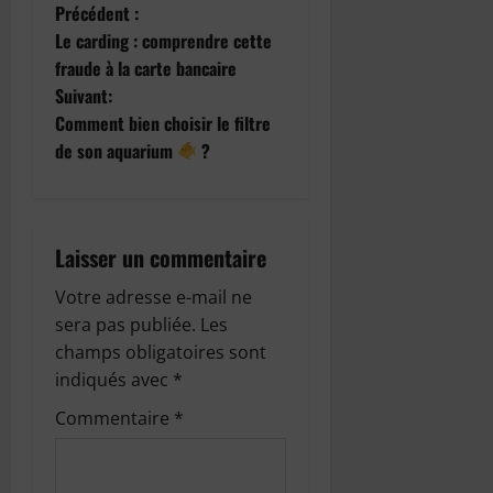
N
Précédent :
Le carding : comprendre cette
a
fraude à la carte bancaire
Suivant:
v
Comment bien choisir le filtre
i
de son aquarium
?
g
a
Laisser un commentaire
t
Votre adresse e-mail ne
sera pas publiée.
Les
i
champs obligatoires sont
o
indiqués avec
*
Commentaire
*
n
d