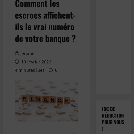
Comment les
Inscription
escrocs affichent-
Connexion
ils le vrai numéro
Soumettre
de votre banque ?
votre
article
Jerome
Réinitialisation
10 février 2026
du mot de
4 minutes lues
0
passe
Déconnexion
10€ DE
RÉDUCTION
POUR VOUS
!