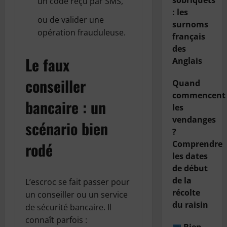
sobriquets
un code reçu par SMS,
: les
ou de valider une
surnoms
opération frauduleuse.
français
des
Le faux
Anglais
conseiller
Quand
commencent
bancaire : un
les
vendanges
scénario bien
?
rodé
Comprendre
les dates
de début
de la
L’escroc se fait passer pour
récolte
un conseiller ou un service
du raisin
de sécurité bancaire. Il
connaît parfois :