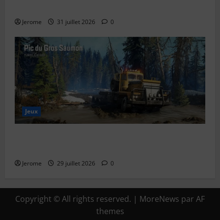
expliqué simplement
Jerome
31 juillet 2026
0
Jeux
SnowRunner Black Badger Lake (Wisconsin) : Guide
complet de la première carte du Wisconsin
Jerome
29 juillet 2026
0
Copyright © All rights reserved.
|
MoreNews
par AF
themes