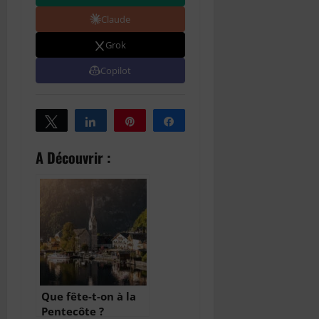
Claude
Grok
Copilot
Tweetez
Partagez
Épingle
Partagez
A Découvrir :
Que fête-t-on à la
Pentecôte ?