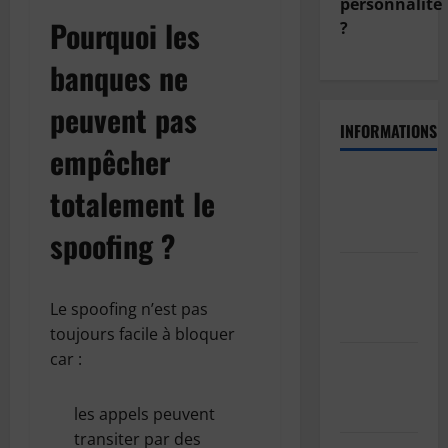
personnalité
Pourquoi les
?
banques ne
peuvent pas
INFORMATIONS
empêcher
Politique
totalement le
de
confidentialité
spoofing ?
Politique
de cookies
Le spoofing n’est pas
(UE)
toujours facile à bloquer
car :
Informations
sur les
cookies
les appels peuvent
transiter par des