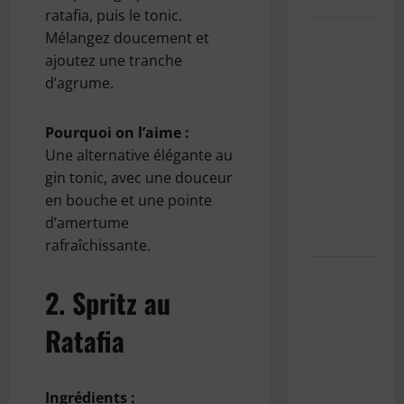
ratafia, puis le tonic.
SnowRunner
Mélangez doucement et
Black
ajoutez une tranche
Badger
d’agrume.
Lake
(Wisconsin)
Pourquoi on l’aime :
: Guide
Une alternative élégante au
complet de
gin tonic, avec une douceur
la première
en bouche et une pointe
carte du
d’amertume
Wisconsin
rafraîchissante.
Pourquoi
2.
Spritz au
est-il
important
Ratafia
d’entretenir
la
climatisation
Ingrédients :