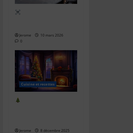
Les aliments les plus
mortels au monde (et
pourquoi ils le sont)
Jerome
10 mars 2026
0
Cuisine et recettes
Recettes faciles de
confiseries maison pour
Noël : 5 douceurs
irrésistibles
Jerome
8 décembre 2025