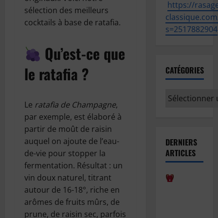
https://
rasage
sélection des meilleurs
classique.com
cocktails à base de ratafia.
s=2517882904
Qu’est-ce que
le ratafia ?
CATÉGORIES
Catégories
Le
ratafia de Champagne
,
par exemple, est élaboré à
partir de moût de raisin
auquel on ajoute de l’eau-
DERNIERS
ARTICLES
de-vie pour stopper la
fermentation. Résultat : un
vin doux naturel, titrant
Comment
autour de 16-18°, riche en
bien
arômes de fruits mûrs, de
anticiper la
prune, de raisin sec, parfois