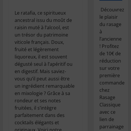
Découvrez
Le ratafia, ce spiritueux
le plaisir
ancestral issu du moût de
du rasage
raisin muté à l’alcool, est
à
un trésor du patrimoine
l’ancienne
viticole français. Doux,
! Profitez
fruité et légèrement
de 10€ de
liquoreux, il est souvent
réduction
dégusté seul à l’apéritif ou
sur votre
en digestif. Mais saviez-
première
vous qu’il peut aussi être
commande
un ingrédient remarquable
chez
en mixologie ? Grâce à sa
Rasage
rondeur et ses notes
Classique
fruitées, il s’intègre
avec ce
parfaitement dans des
lien de
cocktails élégants et
parrainage
originaux. Voici notre