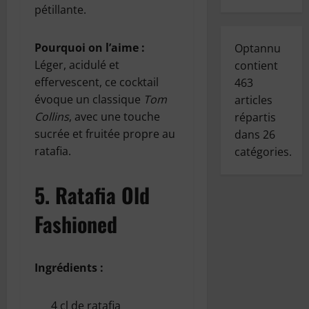
pétillante.
Pourquoi on l’aime :
Optannu
Léger, acidulé et
contient
effervescent, ce cocktail
463
évoque un classique
Tom
articles
Collins
, avec une touche
répartis
sucrée et fruitée propre au
dans
26
ratafia.
catégories.
5.
Ratafia Old
Fashioned
Ingrédients :
4 cl de ratafia