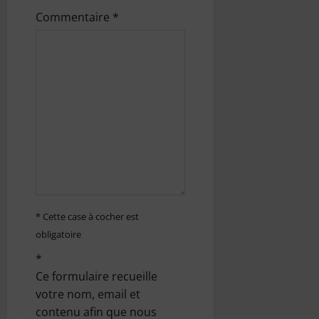
n
Commentaire
*
d
’
a
r
t
i
c
* Cette case à cocher est
obligatoire
l
*
e
Ce formulaire recueille
votre nom, email et
contenu afin que nous