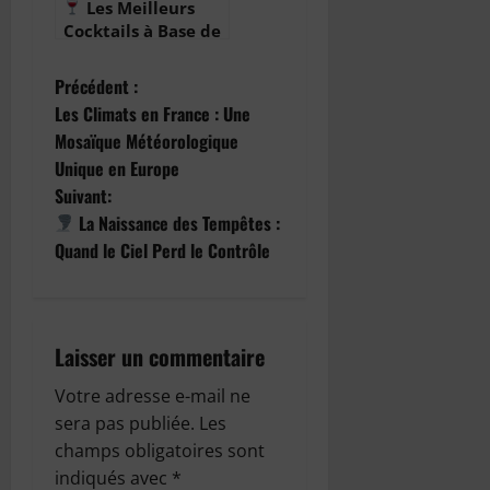
Les Meilleurs
Cocktails à Base de
Vin Rouge :
Élégance et
N
Précédent :
Caractère en Verre
Les Climats en France : Une
a
Mosaïque Météorologique
Unique en Europe
v
Suivant:
i
La Naissance des Tempêtes :
Quand le Ciel Perd le Contrôle
g
a
Laisser un commentaire
t
Votre adresse e-mail ne
i
sera pas publiée.
Les
o
champs obligatoires sont
indiqués avec
*