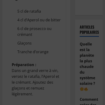
de sa
voiture ?
5 cl de ratafia
4 cl d’Aperol ou de bitter
ARTICLES
6 cl de prosecco ou
POPULAIRES
crémant
Glaçons
Quelle
est la
Tranche d’orange
planète
la plus
Préparation :
chaude
Dans un grand verre à vin,
du
versez le ratafia, l’Aperol et
système
le crémant. Ajoutez des
solaire ?
glaçons et remuez
légèrement.
Comment