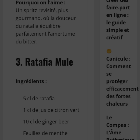
créer des
Pourquoi on l’aime :
faire-part
Un spritz revisité, plus
en ligne :
gourmand, où la douceur
le guide
du ratafia équilibre
simple et
parfaitement l’amertume
créatif
du bitter.
3.
Ratafia Mule
Canicule :
Comment
se
Ingrédients :
protéger
efficacement
des fortes
5 cl de ratafia
chaleurs
1 cl de jus de citron vert
Le
10 cl de ginger beer
Compas :
L’Âme
Feuilles de menthe