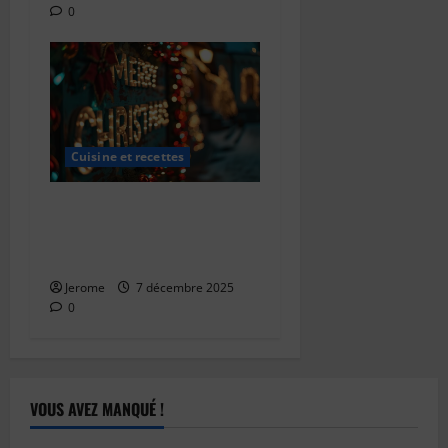
0
Cuisine et recettes
La bûche de Noël : un
incontournable des fêtes
françaises
Jerome
7 décembre 2025
0
VOUS AVEZ MANQUÉ !