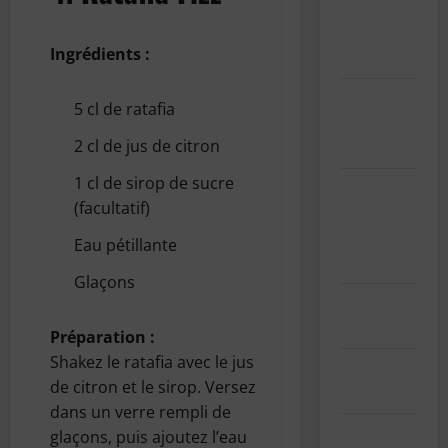
Politique
de cookies
Ingrédients :
(UE)
Informations
5 cl de ratafia
sur les
2 cl de jus de citron
cookies
1 cl de sirop de sucre
GDPR/RGPD
(facultatif)
– Demande
de données
Eau pétillante
personnelles
Glaçons
Mentions
légales
Préparation :
Shakez le ratafia avec le jus
Index des
de citron et le sirop. Versez
articles
dans un verre rempli de
Contact
glaçons, puis ajoutez l’eau