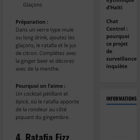
Rythmique
Glaçons
d’Haïti
Chat
Préparation :
Control :
Dans un verre type mule
pourquoi
ou long drink, ajoutez les
ce projet
glaçons, le ratafia et le jus
de
de citron. Complétez avec
surveillance
la ginger beer et décorez
inquiète
avec de la menthe.
Pourquoi on l’aime :
Un cocktail pétillant et
INFORMATIONS
épicé, où le ratafia apporte
de la rondeur au côté
Politique
piquant du gingembre.
de
confidentialité
4.
Ratafia Fizz