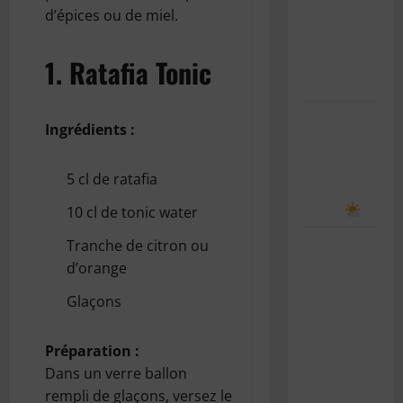
rentrée
d’épices ou de miel.
scolaire : le
guide
1.
Ratafia Tonic
complet
Comment
Ingrédients :
prévoir le
temps en
5 cl de ratafia
observant
le ciel
10 cl de tonic water
Le bug de
Tranche de citron ou
l’an 2038 :
d’orange
le “Y2K”
Glaçons
des
systèmes
Préparation :
Unix
Dans un verre ballon
expliqué
rempli de glaçons, versez le
simplement