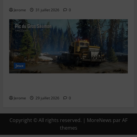
expliqué simplement
Jerome
31 juillet 2026
0
Jeux
SnowRunner Black Badger Lake (Wisconsin) : Guide
complet de la première carte du Wisconsin
Jerome
29 juillet 2026
0
Copyright © All rights reserved.
|
MoreNews
par AF
themes