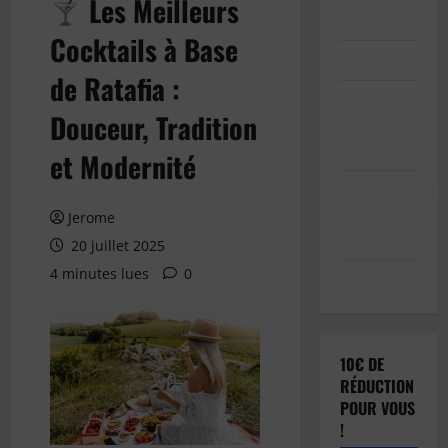
Les Meilleurs
Inscription
Cocktails à Base
Connexion
de Ratafia :
Soumettre
Douceur, Tradition
votre
article
et Modernité
Réinitialisation
du mot de
Jerome
passe
20 juillet 2025
4 minutes lues
0
Déconnexion
10€ DE
RÉDUCTION
POUR VOUS
!