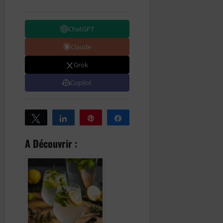
ChatGPT
Claude
Grok
Copilot
Tweetez
Partagez
Épingle
Partagez
A Découvrir :