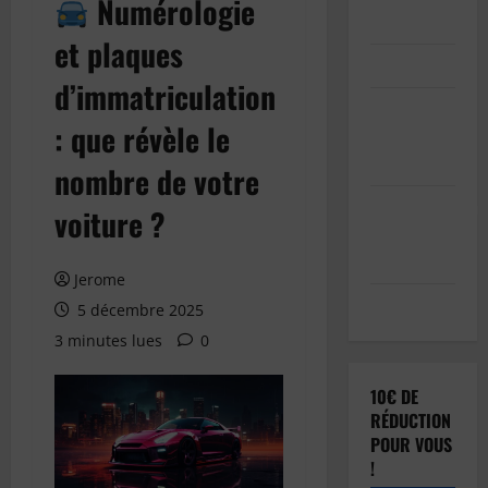
Numérologie
Inscription
et plaques
Connexion
d’immatriculation
Soumettre
: que révèle le
votre
article
nombre de votre
Réinitialisation
voiture ?
du mot de
passe
Jerome
Déconnexion
5 décembre 2025
3 minutes lues
0
10€ DE
RÉDUCTION
POUR VOUS
!