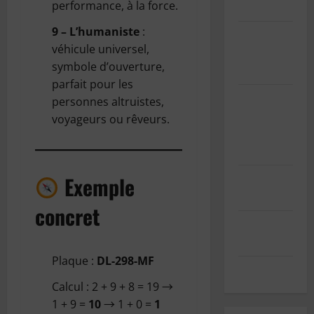
performance, à la force.
(UE)
9 – L’humaniste
:
Informations
véhicule universel,
sur les
symbole d’ouverture,
cookies
parfait pour les
GDPR/RGPD
personnes altruistes,
– Demande
voyageurs ou rêveurs.
de données
personnelles
Mentions
Exemple
légales
concret
Index des
articles
Plaque :
DL-298-MF
Contact
Calcul : 2 + 9 + 8 = 19 →
1 + 9 =
10
→ 1 + 0 =
1