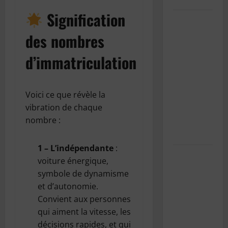
Signification
SnowRunner
Black
des nombres
Badger
d’immatriculation
Lake
(Wisconsin)
: Guide
Voici ce que révèle la
complet de
vibration de chaque
la première
nombre :
carte du
Wisconsin
1 – L’indépendante
:
Pourquoi
voiture énergique,
est-il
symbole de dynamisme
important
et d’autonomie.
d’entretenir
Convient aux personnes
la
qui aiment la vitesse, les
climatisation
décisions rapides, et qui