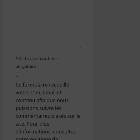
r
t
i
c
l
* Cette case à cocher est
obligatoire
e
*
Ce formulaire recueille
votre nom, email et
contenu afin que nous
puissions suivre les
commentaires placés sur le
site. Pour plus
d'informations, consultez
notre politique de