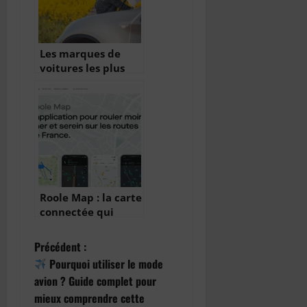
Les marques de
voitures les plus
impliquées dans les
accidents en
France
Roole Map : la carte
connectée qui
révolutionne
l’assistance auto
N
Précédent :
Pourquoi utiliser le mode
a
avion ? Guide complet pour
mieux comprendre cette