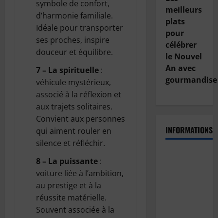
symbole de confort,
meilleurs
d’harmonie familiale.
plats
Idéale pour transporter
pour
ses proches, inspire
célébrer
douceur et équilibre.
le Nouvel
An avec
7 – La spirituelle
:
gourmandise
véhicule mystérieux,
associé à la réflexion et
aux trajets solitaires.
Convient aux personnes
INFORMATIONS
qui aiment rouler en
silence et réfléchir.
Politique
8 – La puissante
:
de
voiture liée à l’ambition,
confidentialité
au prestige et à la
réussite matérielle.
Politique
Souvent associée à la
de cookies