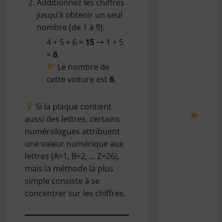
Additionnez les chiffres
rentrée
jusqu’à obtenir un seul
scolaire : le
nombre (de 1 à 9).
guide
4 + 5 + 6 =
15
→ 1 + 5
complet
=
6
.
Comment
Le nombre de
prévoir le
cette voiture est
6
.
temps en
observant
Si la plaque contient
le ciel
aussi des lettres, certains
numérologues attribuent
Le bug de
une valeur numérique aux
l’an 2038 :
lettres (A=1, B=2, … Z=26),
le “Y2K”
mais la méthode la plus
des
simple consiste à se
systèmes
concentrer sur les chiffres.
Unix
expliqué
simplement