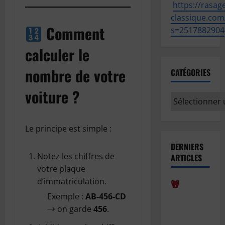
https://
rasage
classique.com
Comment
s=2517882904
calculer le
nombre de votre
CATÉGORIES
voiture ?
Catégories
Le principe est simple :
DERNIERS
Notez les chiffres de
ARTICLES
votre plaque
d’immatriculation.
Comment
Exemple :
AB-456-CD
bien
→ on garde
456
.
anticiper la