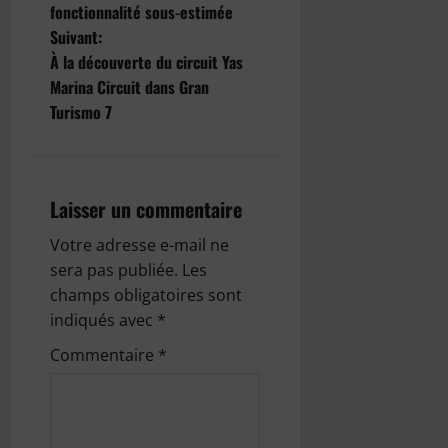
v
fonctionnalité sous-estimée
i
Suivant:
À la découverte du circuit Yas
g
Marina Circuit dans Gran
Turismo 7
a
t
i
Laisser un commentaire
o
Votre adresse e-mail ne
sera pas publiée.
Les
n
champs obligatoires sont
indiqués avec
*
d
Commentaire
*
’
a