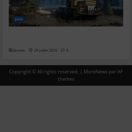
Jeux
SnowRunner Black Badger Lake (Wisconsin) : Guide
complet de la première carte du Wisconsin
Jerome
29 juillet 2026
0
Copyright © All rights reserved.
|
MoreNews
par AF
themes