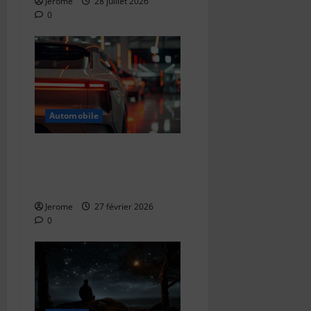
Jerome
28 juillet 2026
0
Automobile
L’histoire du detailing
automobile : quand le soin
de la voiture devient un art
Jerome
27 février 2026
0