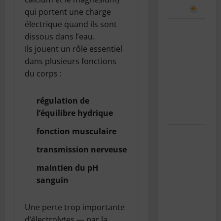
le ciel
qui portent une charge
électrique quand ils sont
Le bug de
dissous dans l’eau.
l’an 2038 :
Ils jouent un rôle essentiel
le “Y2K”
dans plusieurs fonctions
des
du corps :
systèmes
Unix
régulation de
expliqué
l’équilibre hydrique
simplement
fonction musculaire
SnowRunner
Black
transmission nerveuse
Badger
maintien du pH
Lake
sanguin
(Wisconsin)
: Guide
Une perte trop importante
complet de
d’électrolytes — par la
la première