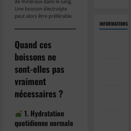
de minéraux dans le sang.
Une boisson électrolyte
peut alors être préférable.
INFORMATIONS
Politique
Quand ces
de
confidentialité
boissons ne
Politique
sont-elles pas
de cookies
vraiment
(UE)
nécessaires ?
Informations
sur les
cookies
1. Hydratation
GDPR/RGPD
quotidienne normale
– Demande