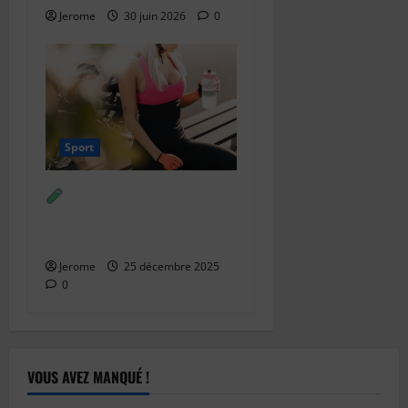
Jerome
30 juin 2026
0
Sport
Boisson isotonique
maison – formulation
précise
Jerome
25 décembre 2025
0
VOUS AVEZ MANQUÉ !