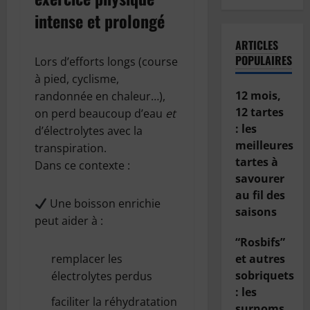
intense et prolongé
ARTICLES
POPULAIRES
Lors d’efforts longs (course
à pied, cyclisme,
12 mois,
randonnée en chaleur…),
12 tartes
on perd beaucoup d’eau
et
: les
d’électrolytes avec la
meilleures
transpiration.
tartes à
Dans ce contexte :
savourer
au fil des
Une boisson enrichie
saisons
peut aider à :
“Rosbifs”
et autres
remplacer les
sobriquets
électrolytes perdus
: les
faciliter la réhydratation
surnoms