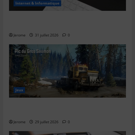
Internet & Informatique
Le bug de l’an 2038 : le “Y2K” des systèmes Unix
expliqué simplement
Jerome
31 juillet 2026
0
Jeux
SnowRunner Black Badger Lake (Wisconsin) : Guide
complet de la première carte du Wisconsin
Jerome
29 juillet 2026
0