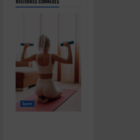
HISTOIRES CONNEXES
Sport
Les meilleures boissons
pour s’hydrater pendant le
sport