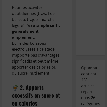
de données
personnelles
Pour les activités
quotidiennes (travail de
Mentions
bureau, trajets, marche
légales
légère),
l’eau simple suffit
généralement
Index des
amplement
.
articles
Boire des boissons
Contact
électrolysées à ce stade
n’apporte pas d’avantages
significatifs et peut même
apporter des calories ou
Optannu
du sucre inutilement.
contient
462
2. Apports
articles
répartis
excessifs en sucre et
dans
26
en calories
catégories.