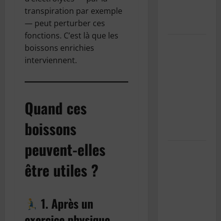
transpiration par exemple
carte du
— peut perturber ces
Wisconsin
fonctions. C’est là que les
Pourquoi
boissons enrichies
est-il
interviennent.
important
d’entretenir
la
Quand ces
climatisation
de sa
boissons
voiture ?
peuvent-elles
Les effets
indésirables
être utiles ?
de la
climatisation
sur notre
1. Après un
santé
exercice physique