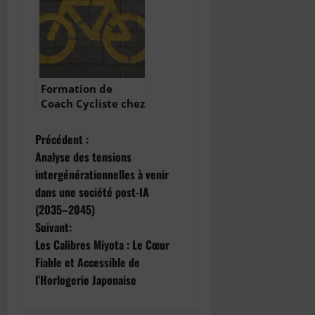
Complet
Formation de
Coach Cycliste chez
coach’Sisters
N
Précédent :
Analyse des tensions
a
intergénérationnelles à venir
dans une société post-IA
v
(2035–2045)
i
Suivant:
Les Calibres Miyota : Le Cœur
g
Fiable et Accessible de
l’Horlogerie Japonaise
a