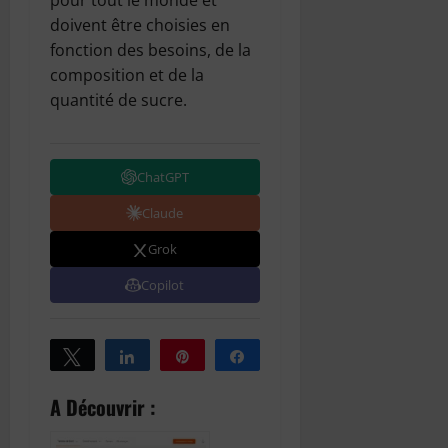
pour tout le monde et
doivent être choisies en
fonction des besoins, de la
composition et de la
quantité de sucre.
ChatGPT
Claude
Grok
Copilot
Tweetez
Partagez
Épingle
Partagez
A Découvrir :