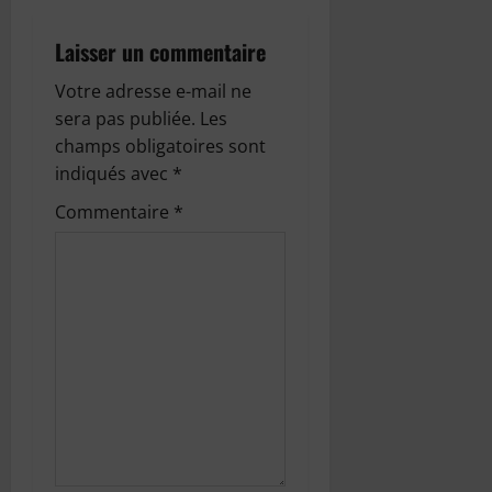
t
i
Laisser un commentaire
o
Votre adresse e-mail ne
sera pas publiée.
Les
n
champs obligatoires sont
indiqués avec
*
d
Commentaire
*
’
a
r
t
i
c