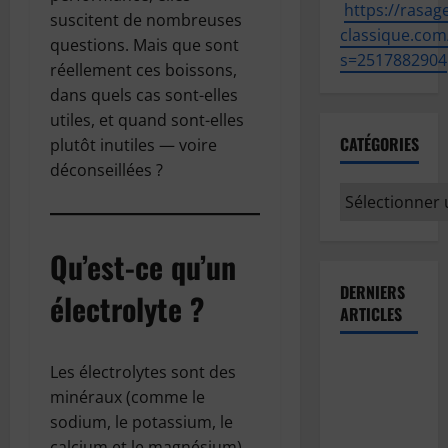
https://
rasage
suscitent de nombreuses
classique.com
questions. Mais que sont
s=2517882904
réellement ces boissons,
dans quels cas sont-elles
utiles, et quand sont-elles
CATÉGORIES
plutôt inutiles — voire
déconseillées ?
Catégories
Qu’est-ce qu’un
DERNIERS
électrolyte ?
ARTICLES
Comment
Les électrolytes sont des
prévoir le
minéraux (comme le
temps en
sodium, le potassium, le
observant
calcium et le magnésium)