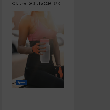
Jerome
3 juillet 2026
0
Sport
Les dangers de la whey : ce
qu’il faut vraiment savoir
avant d’en consommer