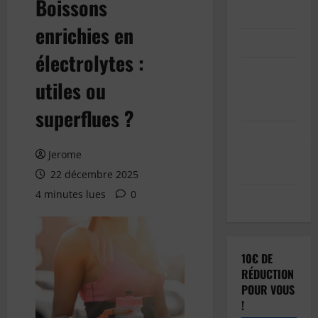
Boissons
Inscription
enrichies en
Connexion
électrolytes :
Soumettre
utiles ou
votre
article
superflues ?
Réinitialisation
du mot de
Jerome
passe
22 décembre 2025
4 minutes lues
0
Déconnexion
10€ DE
RÉDUCTION
POUR VOUS
!