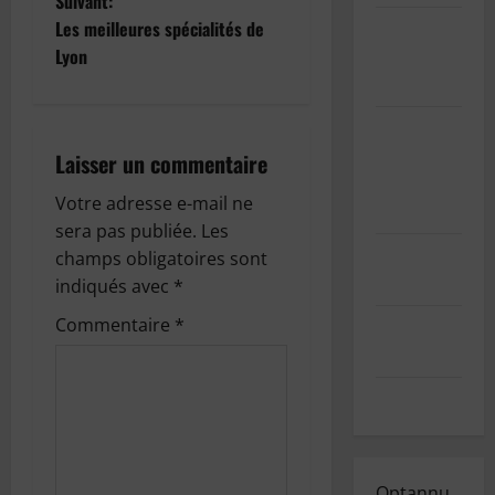
Suivant:
v
Les meilleures spécialités de
Informations
i
Lyon
sur les
cookies
g
GDPR/RGPD
a
– Demande
Laisser un commentaire
de données
t
Votre adresse e-mail ne
personnelles
sera pas publiée.
Les
i
Mentions
champs obligatoires sont
légales
o
indiqués avec
*
Commentaire
*
Index des
n
articles
d
Contact
’
a
Optannu