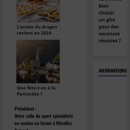
bien
choisir
un gîte
pour des
L’année du dragon
revient en 2024
vacances
réussies ?
INFORMATIONS
Politique
Que fête-t-on à la
de
Pentecôte ?
confidentialité
N
Précédent :
Politique
Votre salle de sport spécialiste
de cookies
a
en remise en forme à Vitrolles
(UE)