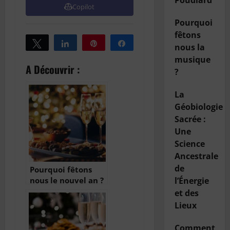
Poudlard
Copilot
Pourquoi
fêtons
Tweetez
Partagez
Épingle
Partagez
nous la
musique
A Découvrir :
?
La
Géobiologie
Sacrée :
Une
Science
Ancestrale
de
Pourquoi fêtons
nous le nouvel an ?
l’Énergie
et des
Lieux
Comment