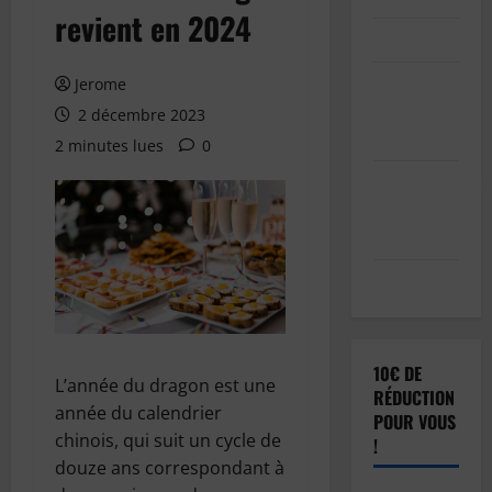
revient en 2024
Connexion
Soumettre
Jerome
votre
2 décembre 2023
article
2 minutes lues
0
Réinitialisation
du mot de
passe
Déconnexion
10€ DE
L’année du dragon est une
RÉDUCTION
année du calendrier
POUR VOUS
chinois, qui suit un cycle de
!
douze ans correspondant à