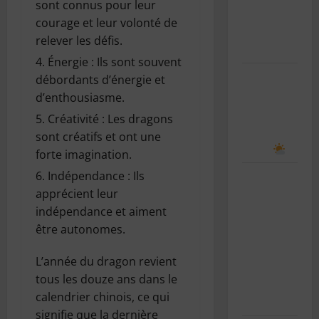
sont connus pour leur
scolaire : le
courage et leur volonté de
guide
relever les défis.
complet
Énergie : Ils sont souvent
Comment
débordants d’énergie et
prévoir le
d’enthousiasme.
temps en
Créativité : Les dragons
observant
sont créatifs et ont une
le ciel
forte imagination.
Indépendance : Ils
Le bug de
apprécient leur
l’an 2038 :
indépendance et aiment
le “Y2K”
être autonomes.
des
systèmes
L’année du dragon revient
Unix
tous les douze ans dans le
expliqué
calendrier chinois, ce qui
simplement
signifie que la dernière