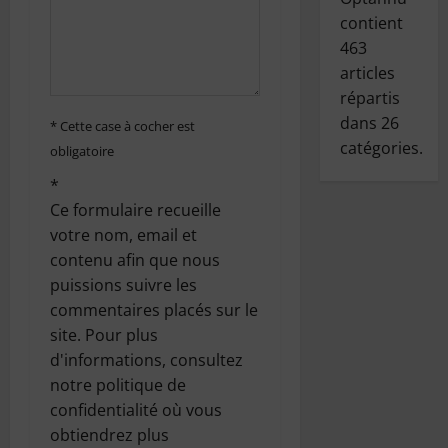
r
contient
463
t
articles
répartis
i
dans
26
* Cette case à cocher est
c
catégories.
obligatoire
*
l
Ce formulaire recueille
e
votre nom, email et
contenu afin que nous
puissions suivre les
commentaires placés sur le
site. Pour plus
d'informations, consultez
notre politique de
confidentialité où vous
obtiendrez plus