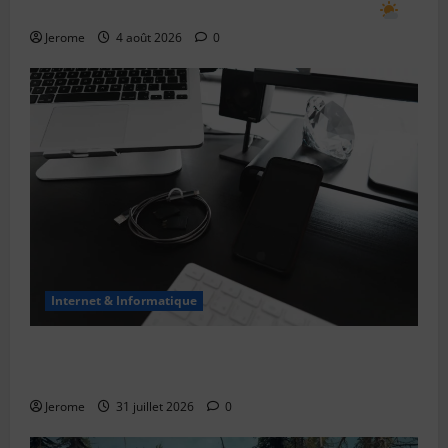
Comment prévoir le temps en observant le ciel
Jerome
4 août 2026
0
Internet & Informatique
Le bug de l’an 2038 : le “Y2K” des systèmes Unix
expliqué simplement
Jerome
31 juillet 2026
0