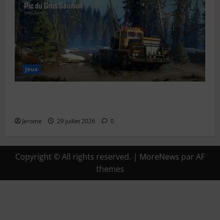
Jeux
SnowRunner Black Badger Lake (Wisconsin) : Guide
complet de la première carte du Wisconsin
Jerome
29 juillet 2026
0
Copyright © All rights reserved.
|
MoreNews
par AF
themes