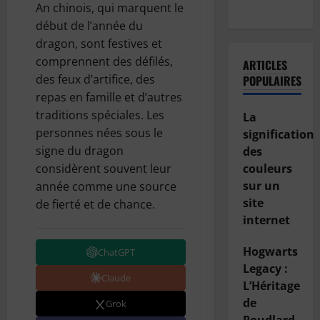
voiture ?
An chinois, qui marquent le
début de l’année du
dragon, sont festives et
comprennent des défilés,
ARTICLES
des feux d’artifice, des
POPULAIRES
repas en famille et d’autres
traditions spéciales. Les
La
personnes nées sous le
signification
signe du dragon
des
considèrent souvent leur
couleurs
sur un
année comme une source
site
de fierté et de chance.
internet
Hogwarts
ChatGPT
Legacy :
Claude
L’Héritage
de
Grok