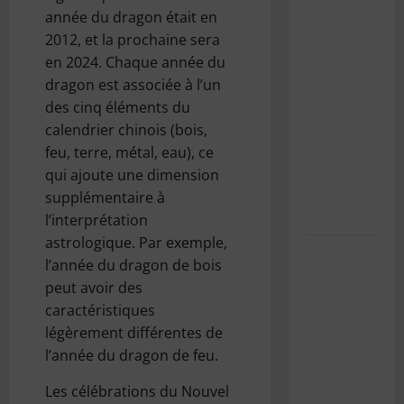
SnowRunner
année du dragon était en
Black
2012, et la prochaine sera
Badger
en 2024. Chaque année du
Lake
dragon est associée à l’un
(Wisconsin)
des cinq éléments du
: Guide
calendrier chinois (bois,
complet de
feu, terre, métal, eau), ce
la première
qui ajoute une dimension
carte du
supplémentaire à
Wisconsin
l’interprétation
astrologique. Par exemple,
Pourquoi
l’année du dragon de bois
est-il
peut avoir des
important
caractéristiques
d’entretenir
légèrement différentes de
la
l’année du dragon de feu.
climatisation
de sa
Les célébrations du Nouvel