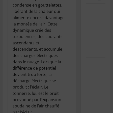
condense en gouttelettes,
Le bug de
libérant de la chaleur qui
l’an 2038 :
alimente encore davantage
le “Y2K”
la montée de l’air. Cette
des
dynamique crée des
systèmes
turbulences, des courants
Unix
ascendants et
expliqué
descendants, et accumule
simplement
des charges électriques
dans le nuage. Lorsque la
SnowRunner
différence de potentiel
Black
devient trop forte, la
Badger
décharge électrique se
Lake
produit : l’éclair. Le
(Wisconsin)
tonnerre, lui, est le bruit
: Guide
provoqué par l’expansion
complet de
soudaine de l’air chauffé
la première
par l’éclair.