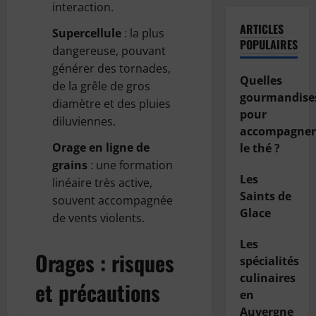
interaction.
ARTICLES
Supercellule
: la plus
POPULAIRES
dangereuse, pouvant
générer des tornades,
Quelles
de la grêle de gros
gourmandise
diamètre et des pluies
pour
diluviennes.
accompagner
Orage en ligne de
le thé ?
grains
: une formation
Les
linéaire très active,
Saints de
souvent accompagnée
Glace
de vents violents.
Les
Orages : risques
spécialités
culinaires
et précautions
en
Auvergne