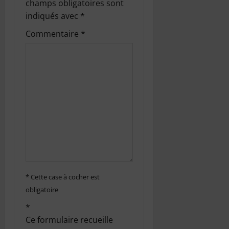
o
champs obligatoires sont
indiqués avec
*
n
Commentaire
*
d
’
a
r
t
i
c
* Cette case à cocher est
obligatoire
l
*
e
Ce formulaire recueille