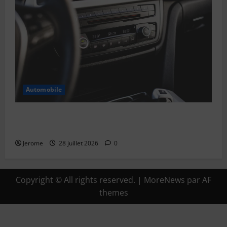
Automobile
Pourquoi est-il important d’entretenir la
climatisation de sa voiture ?
Jerome
28 juillet 2026
0
Copyright © All rights reserved.
|
MoreNews
par AF
themes