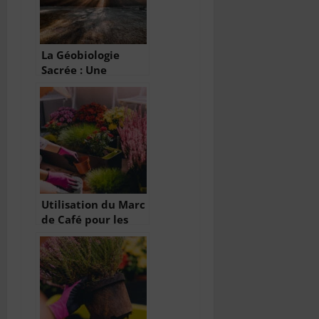
La Géobiologie
Sacrée : Une
Science Ancestrale
de l’Énergie et des
Lieux
Utilisation du Marc
de Café pour les
Plantes : Un Engrais
Naturel et
Écologique