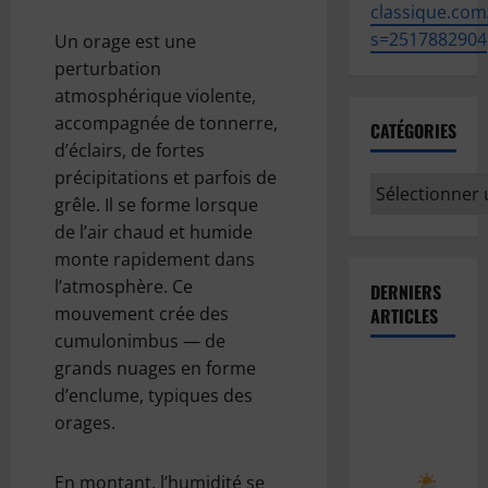
classique.com
s=2517882904
Un orage est une
perturbation
atmosphérique violente,
accompagnée de tonnerre,
CATÉGORIES
d’éclairs, de fortes
précipitations et parfois de
Catégories
grêle. Il se forme lorsque
de l’air chaud et humide
monte rapidement dans
l’atmosphère. Ce
DERNIERS
mouvement crée des
ARTICLES
cumulonimbus — de
grands nuages en forme
Comment
d’enclume, typiques des
prévoir le
orages.
temps en
observant
le ciel
En montant, l’humidité se