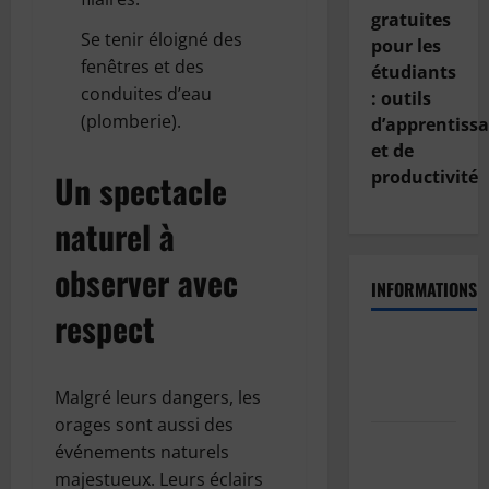
gratuites
Se tenir éloigné des
pour les
fenêtres et des
étudiants
conduites d’eau
: outils
(plomberie).
d’apprentiss
et de
productivité
Un spectacle
naturel à
observer avec
INFORMATIONS
respect
Politique
de
Malgré leurs dangers, les
confidentialité
orages sont aussi des
Politique
événements naturels
de cookies
majestueux. Leurs éclairs