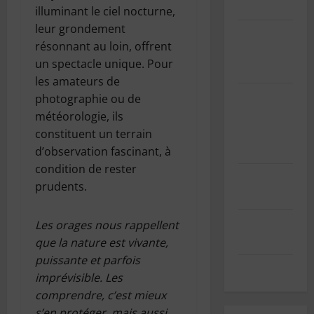
(UE)
illuminant le ciel nocturne,
leur grondement
Informations
résonnant au loin, offrent
sur les
un spectacle unique. Pour
cookies
les amateurs de
GDPR/RGPD
photographie ou de
– Demande
météorologie, ils
de données
constituent un terrain
personnelles
d’observation fascinant, à
condition de rester
Mentions
prudents.
légales
Index des
Les orages nous rappellent
articles
que la nature est vivante,
puissante et parfois
Contact
imprévisible. Les
comprendre, c’est mieux
s’en protéger, mais aussi