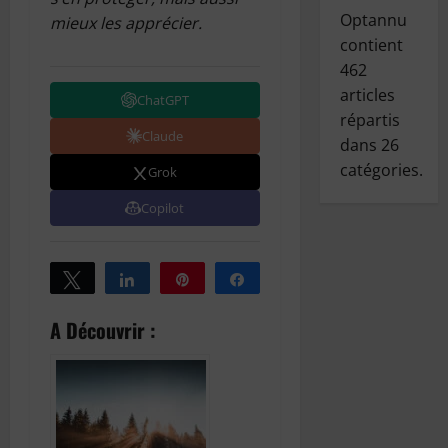
Optannu
mieux les apprécier.
contient
462
articles
ChatGPT
répartis
Claude
dans
26
catégories.
Grok
Copilot
Tweetez
Partagez
Épingle
Partagez
A Découvrir :