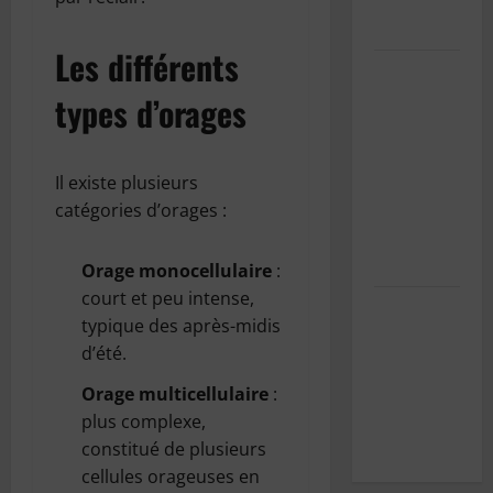
carte du
Wisconsin
Les différents
Pourquoi
est-il
types d’orages
important
d’entretenir
la
Il existe plusieurs
climatisation
catégories d’orages :
de sa
voiture ?
Orage monocellulaire
:
court et peu intense,
Les effets
typique des après-midis
indésirables
d’été.
de la
climatisation
Orage multicellulaire
:
sur notre
plus complexe,
santé
constitué de plusieurs
cellules orageuses en