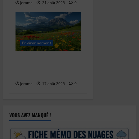
Jerome
21 août 2025
0
Environnement
Comment éloigner les
moustiques naturellement :
astuces simples et efficaces
Jerome
17 août 2025
0
VOUS AVEZ MANQUÉ !