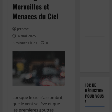
Merveilles et
Connexion
Menaces du Ciel
Soumettre
votre
Jerome
article
4 mai 2025
Réinitialisation
3 minutes lues
0
du mot de
passe
Déconnexion
10€ DE
RÉDUCTION
POUR VOUS
Lorsque le ciel s’assombrit,
!
que le vent se lève et que
les premières gouttes