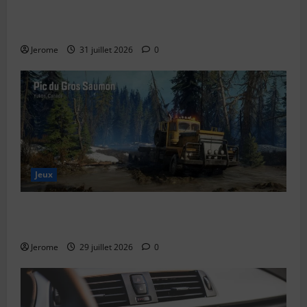
Le bug de l’an 2038 : le “Y2K” des systèmes Unix
expliqué simplement
Jerome
31 juillet 2026
0
Jeux
SnowRunner Black Badger Lake (Wisconsin) : Guide
complet de la première carte du Wisconsin
Jerome
29 juillet 2026
0