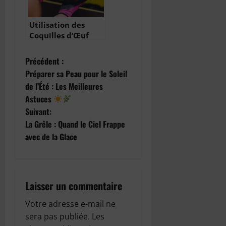
Utilisation des
Coquilles d’Œuf
pour les Plantes :
Un Engrais Naturel
N
Précédent :
et Écologique
Préparer sa Peau pour le Soleil
a
de l’Été : Les Meilleures
Astuces
v
Suivant:
i
La Grêle : Quand le Ciel Frappe
avec de la Glace
g
a
Laisser un commentaire
t
Votre adresse e-mail ne
i
sera pas publiée.
Les