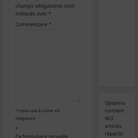
o
GDPR/RGPD
champs obligatoires sont
– Demande
n
indiqués avec
*
de données
d
personnelles
Commentaire
*
Mentions
’
légales
a
Index des
r
articles
t
Contact
i
c
Optannu
contient
* Cette case à cocher est
l
463
obligatoire
articles
e
*
répartis
Ce formulaire recueille