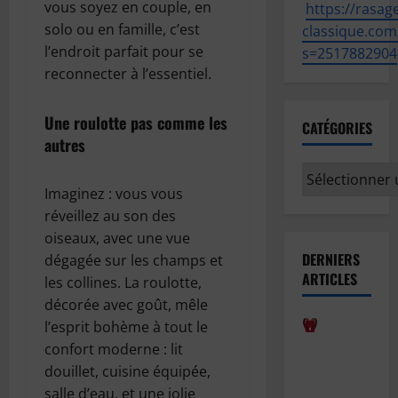
vous soyez en couple, en
https://
rasage
solo ou en famille, c’est
classique.com
l’endroit parfait pour se
s=2517882904
reconnecter à l’essentiel.
Une roulotte pas comme les
CATÉGORIES
autres
Catégories
Imaginez : vous vous
réveillez au son des
oiseaux, avec une vue
DERNIERS
dégagée sur les champs et
ARTICLES
les collines. La roulotte,
décorée avec goût, mêle
l’esprit bohème à tout le
Comment
confort moderne : lit
bien
douillet, cuisine équipée,
anticiper la
salle d’eau, et une jolie