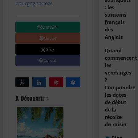
sobriquets
bourgogne.com
: les
surnoms
français
ChatGPT
des
Anglais
Claude
Grok
Quand
commencent
Copilot
les
vendanges
?
Tweetez
Partagez
Épingle
Partagez
Comprendre
les dates
A Découvrir :
de début
de la
récolte
du raisin