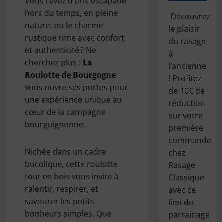
Vous rêvez d’une escapade
hors du temps, en pleine
Découvrez
nature, où le charme
le plaisir
rustique rime avec confort
du rasage
et authenticité ? Ne
à
cherchez plus :
La
l’ancienne
Roulotte de Bourgogne
! Profitez
vous ouvre ses portes pour
de 10€ de
une expérience unique au
réduction
cœur de la campagne
sur votre
bourguignonne.
première
commande
Nichée dans un cadre
chez
bucolique, cette roulotte
Rasage
tout en bois vous invite à
Classique
ralentir, respirer, et
avec ce
savourer les petits
lien de
bonheurs simples. Que
parrainage