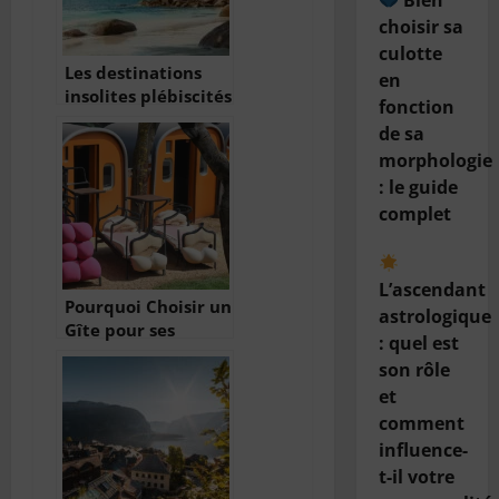
Bien
choisir sa
culotte
Les destinations
en
insolites plébiscités
fonction
en 2024
de sa
morphologie
: le guide
complet
L’ascendant
Pourquoi Choisir un
astrologique
Gîte pour ses
: quel est
Vacances ?
son rôle
et
comment
influence-
t-il votre