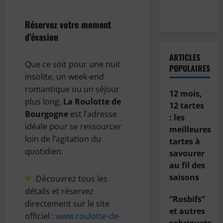
de sa
voiture ?
Réservez votre moment
d’évasion
ARTICLES
Que ce soit pour une nuit
POPULAIRES
insolite, un week-end
romantique ou un séjour
12 mois,
plus long,
La Roulotte de
12 tartes
Bourgogne
est l’adresse
: les
idéale pour se ressourcer
meilleures
loin de l’agitation du
tartes à
quotidien.
savourer
au fil des
saisons
Découvrez tous les
détails et réservez
“Rosbifs”
directement sur le site
et autres
officiel :
www.roulotte-de-