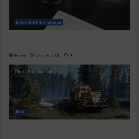
Internet & Informatique
Le bug de l’an 2038 : le “Y2K” des systèmes Unix
expliqué simplement
Jerome
31 juillet 2026
0
Jeux
SnowRunner Black Badger Lake (Wisconsin) : Guide
complet de la première carte du Wisconsin