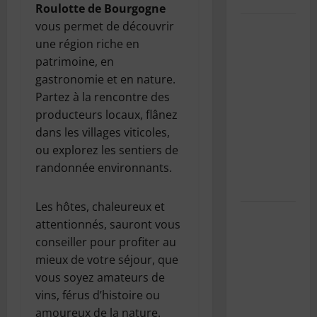
Roulotte de Bourgogne
vous permet de découvrir
SnowRunner
une région riche en
Black
patrimoine, en
Badger
gastronomie et en nature.
Lake
Partez à la rencontre des
(Wisconsin)
producteurs locaux, flânez
: Guide
dans les villages viticoles,
complet de
ou explorez les sentiers de
la première
randonnée environnants.
carte du
Wisconsin
Les hôtes, chaleureux et
Pourquoi
attentionnés, sauront vous
est-il
conseiller pour profiter au
important
mieux de votre séjour, que
d’entretenir
vous soyez amateurs de
la
vins, férus d’histoire ou
climatisation
amoureux de la nature.