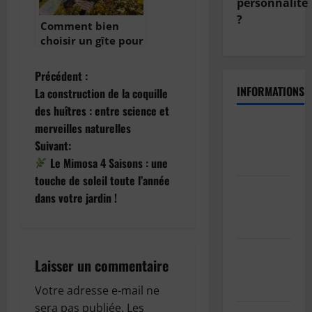
personnalité
?
Comment bien
choisir un gîte pour
des vacances
réussies ?
N
Précédent :
INFORMATIONS
La construction de la coquille
a
des huîtres : entre science et
Politique
merveilles naturelles
v
de
Suivant:
i
confidentialité
Le Mimosa 4 Saisons : une
touche de soleil toute l’année
Politique
g
dans votre jardin !
de cookies
a
(UE)
t
Informations
Laisser un commentaire
sur les
i
cookies
Votre adresse e-mail ne
sera pas publiée.
Les