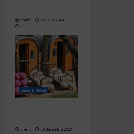
Pourquoi Choisir un Gîte
pour ses Vacances ?
Jerome
28 juillet 2024
0
Gites & Hôtels
Pourquoi choisir un séjour
dans un hébergement
insolite ?
Jerome
20 décembre 2023