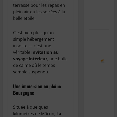
rentrée
terrasse pour les repas en
scolaire : le
plein air ou les soirées à la
guide
belle étoile.
complet
C’est bien plus qu’un
Comment
simple hébergement
prévoir le
insolite — c’est une
temps en
véritable
invitation au
observant
voyage intérieur
, une bulle
le ciel
de calme où le temps
Le bug de
semble suspendu.
l’an 2038 :
le “Y2K”
Une immersion en pleine
des
Bourgogne
systèmes
Unix
Située à quelques
expliqué
kilomètres de Mâcon,
La
simplement