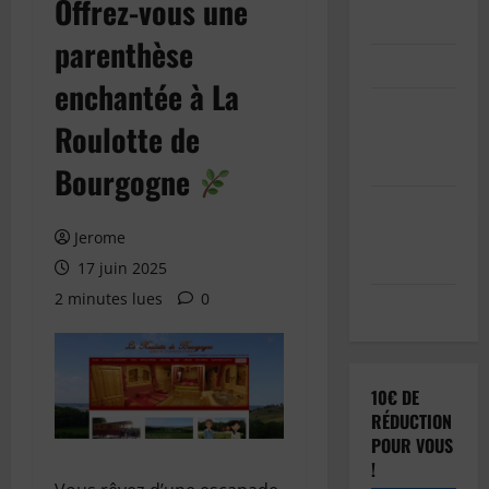
Offrez-vous une
Inscription
parenthèse
Connexion
enchantée à La
Soumettre
Roulotte de
votre
article
Bourgogne
Réinitialisation
du mot de
Jerome
passe
17 juin 2025
2 minutes lues
0
Déconnexion
10€ DE
RÉDUCTION
POUR VOUS
!