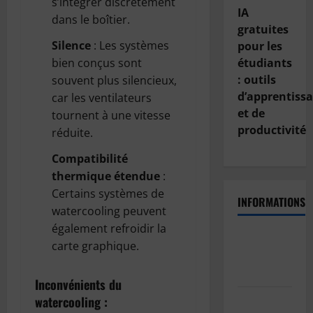
s’intégrer discrètement
IA
dans le boîtier.
gratuites
Silence
: Les systèmes
pour les
bien conçus sont
étudiants
: outils
souvent plus silencieux,
d’apprentiss
car les ventilateurs
et de
tournent à une vitesse
productivité
réduite.
Compatibilité
thermique étendue
:
Certains systèmes de
INFORMATIONS
watercooling peuvent
également refroidir la
Politique
carte graphique.
de
confidentialité
Inconvénients du
Politique
watercooling :