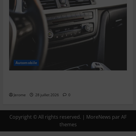
Automobile
Pourquoi est-il important d’entretenir la
climatisation de sa voiture ?
Jerome
28 juillet 2026
0
Copyright © All rights reserved.
|
MoreNews
par AF
themes