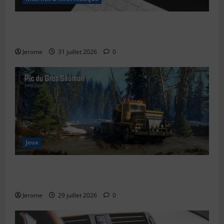
Le bug de l’an 2038 : le “Y2K” des systèmes Unix
expliqué simplement
Jerome
31 juillet 2026
0
Jeux
SnowRunner Black Badger Lake (Wisconsin) : Guide
complet de la première carte du Wisconsin
Jerome
29 juillet 2026
0