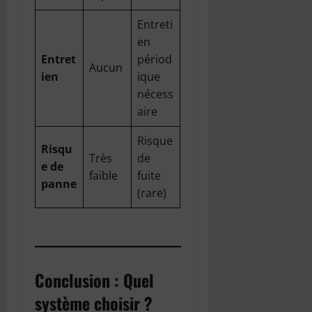
Entreti
en
Entret
périod
Aucun
ien
ique
nécess
aire
Risque
Risqu
Très
de
e de
faible
fuite
panne
(rare)
Conclusion : Quel
système choisir ?