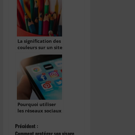
La signification des
couleurs sur un site
internet
Pourquoi utiliser
les réseaux sociaux
?
N
Précédent :
Comment protéger son visage