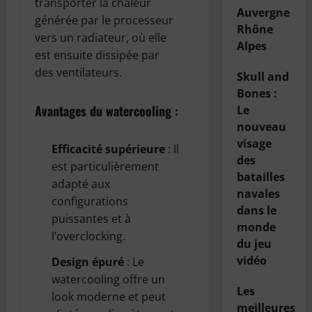
transporter la chaleur
Auvergne
générée par le processeur
Rhône
vers un radiateur, où elle
Alpes
est ensuite dissipée par
des ventilateurs.
Skull and
Bones :
Avantages du watercooling :
Le
nouveau
visage
Efficacité supérieure
: Il
des
est particulièrement
batailles
adapté aux
navales
configurations
dans le
puissantes et à
monde
l’overclocking.
du jeu
vidéo
Design épuré
: Le
watercooling offre un
Les
look moderne et peut
meilleures