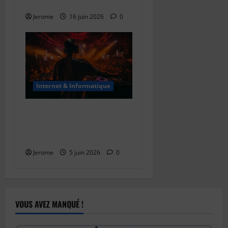
onglets ?
Jerome
16 juin 2026
0
Internet & Informatique
Les formats audio :
comprendre les différences
pour mieux choisir
Jerome
5 juin 2026
0
VOUS AVEZ MANQUÉ !