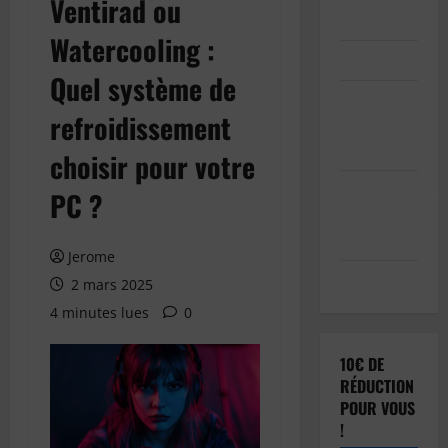
Ventirad ou
Inscription
Watercooling :
Connexion
Quel système de
Soumettre
refroidissement
votre
article
choisir pour votre
Réinitialisation
PC ?
du mot de
passe
Jerome
Déconnexion
2 mars 2025
4 minutes lues
0
10€ DE
RÉDUCTION
POUR VOUS
!