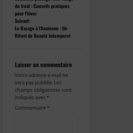
a
du froid : Conseils pratiques
pour l’hiver
v
Suivant:
i
Le Rasage à l’Ancienne : Un
Rituel de Beauté Intemporel
g
a
Laisser un commentaire
t
Votre adresse e-mail ne
i
sera pas publiée.
Les
o
champs obligatoires sont
indiqués avec
*
n
Commentaire
*
d
’