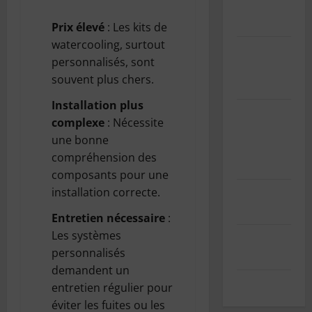
de cookies
(UE)
Prix élevé
: Les kits de
watercooling, surtout
Informations
personnalisés, sont
sur les
souvent plus chers.
cookies
Installation plus
GDPR/RGPD
complexe
: Nécessite
– Demande
une bonne
de données
compréhension des
personnelles
composants pour une
installation correcte.
Mentions
légales
Entretien nécessaire
:
Les systèmes
Index des
personnalisés
articles
demandent un
Contact
entretien régulier pour
éviter les fuites ou les