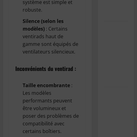
système est simple et
carte du
robuste.
Wisconsin
Silence (selon les
Pourquoi
modèles)
: Certains
est-il
ventirads haut de
important
gamme sont équipés de
d’entretenir
ventilateurs silencieux.
la
climatisation
Inconvénients du ventirad :
de sa
voiture ?
Taille encombrante
:
Les effets
Les modèles
indésirables
performants peuvent
de la
être volumineux et
climatisation
poser des problèmes de
sur notre
compatibilité avec
santé
certains boîtiers.