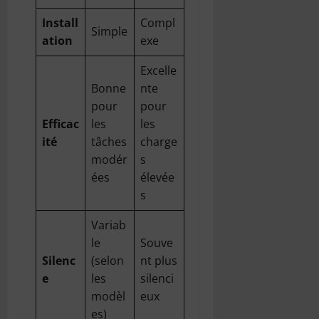
Install
Compl
Simple
ation
exe
Excelle
Bonne
nte
pour
pour
Efficac
les
les
ité
tâches
charge
modér
s
ées
élevée
s
Variab
le
Souve
Silenc
(selon
nt plus
e
les
silenci
modèl
eux
es)