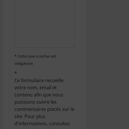
a
r
t
i
c
* Cette case à cocher est
obligatoire
l
*
e
Ce formulaire recueille
votre nom, email et
contenu afin que nous
puissions suivre les
commentaires placés sur le
site. Pour plus
d'informations, consultez