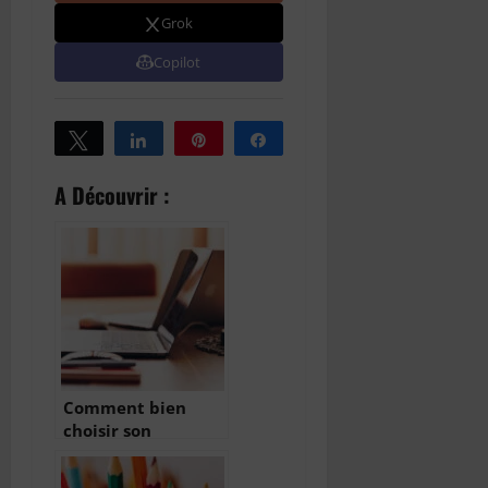
Grok
Copilot
Tweetez
Partagez
Épingle
Partagez
A Découvrir :
Comment bien
choisir son
ordinateur ?