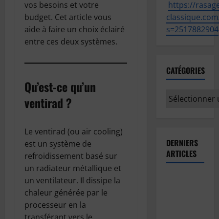
vos besoins et votre
https://
rasage
budget. Cet article vous
classique.com
aide à faire un choix éclairé
s=2517882904
entre ces deux systèmes.
CATÉGORIES
Qu’est-ce qu’un
Catégories
ventirad ?
Le ventirad (ou air cooling)
DERNIERS
est un système de
ARTICLES
refroidissement basé sur
un radiateur métallique et
Comment
un ventilateur. Il dissipe la
prévoir le
chaleur générée par le
temps en
processeur en la
observant
transférant vers le