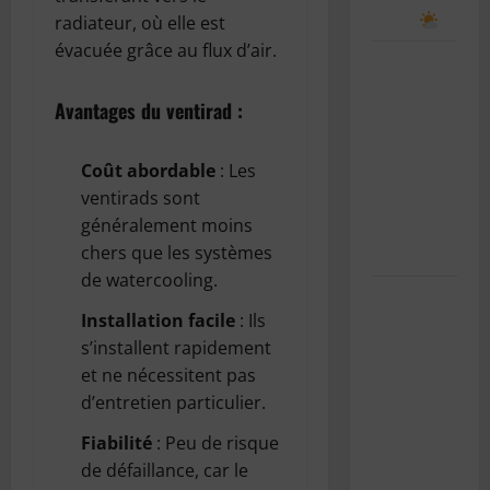
le ciel
radiateur, où elle est
évacuée grâce au flux d’air.
Le bug de
l’an 2038 :
Avantages du ventirad :
le “Y2K”
des
Coût abordable
: Les
systèmes
ventirads sont
Unix
généralement moins
expliqué
chers que les systèmes
simplement
de watercooling.
SnowRunner
Installation facile
: Ils
Black
s’installent rapidement
Badger
et ne nécessitent pas
Lake
d’entretien particulier.
(Wisconsin)
: Guide
Fiabilité
: Peu de risque
complet de
de défaillance, car le
la première