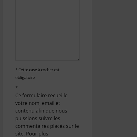
d
’
a
r
t
i
* Cette case à cocher est
c
obligatoire
*
l
Ce formulaire recueille
e
votre nom, email et
contenu afin que nous
puissions suivre les
commentaires placés sur le
site. Pour plus