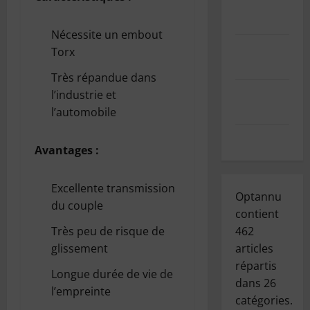
de données
personnelles
Nécessite un embout
Mentions
Torx
légales
Très répandue dans
Index des
l’industrie et
articles
l’automobile
Contact
Avantages :
Excellente transmission
Optannu
du couple
contient
462
Très peu de risque de
articles
glissement
répartis
Longue durée de vie de
dans
26
l’empreinte
catégories.