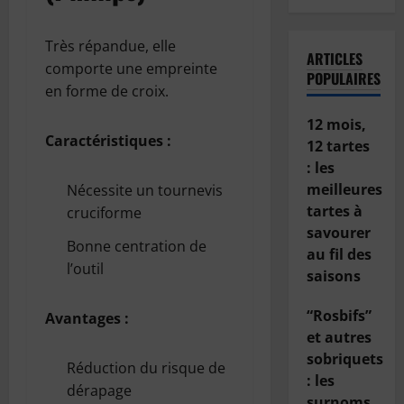
Très répandue, elle
ARTICLES
comporte une empreinte
POPULAIRES
en forme de croix.
12 mois,
Caractéristiques :
12 tartes
: les
meilleures
Nécessite un tournevis
tartes à
cruciforme
savourer
Bonne centration de
au fil des
l’outil
saisons
“Rosbifs”
Avantages :
et autres
sobriquets
Réduction du risque de
: les
dérapage
surnoms