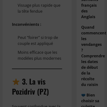
français
Vissage plus rapide que
des
la tête fendue
Anglais
Inconvénients :
Quand
commencent
Peut “foirer” si trop de
les
couple est appliqué
vendanges
?
Moins efficace que les
Comprendre
modèles plus modernes
les dates
de début
de la
3. La vis
récolte
du raisin
Pozidriv (PZ)
Bien
choisir sa
culotte
Souvent confondue avec la