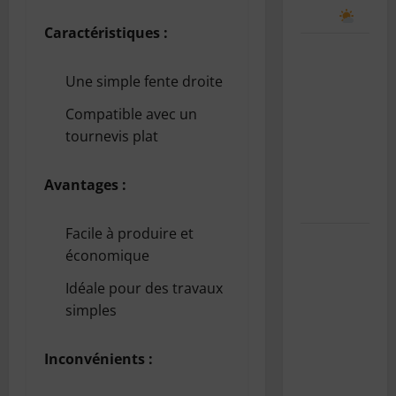
le ciel
Caractéristiques :
Le bug de
l’an 2038 :
Une simple fente droite
le “Y2K”
Compatible avec un
des
tournevis plat
systèmes
Unix
expliqué
Avantages :
simplement
Facile à produire et
SnowRunner
économique
Black
Badger
Idéale pour des travaux
Lake
simples
(Wisconsin)
: Guide
Inconvénients :
complet de
la première