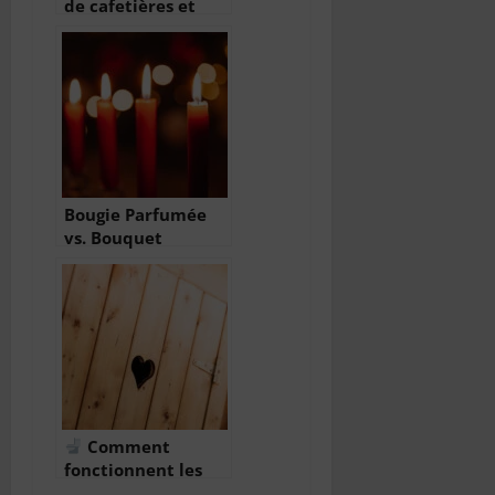
de cafetières et
machines expresso
Bougie Parfumée
vs. Bouquet
Senteur : Lequel
Choisir pour
Parfumer Votre
Intérieur ?
Comment
fonctionnent les
WC japonais ?