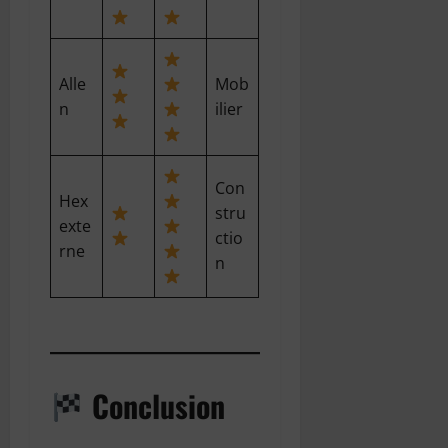
Alle
Mob
n
ilier
Con
Hex
stru
exte
ctio
rne
n
Conclusion