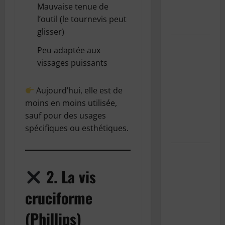
Mauvaise tenue de
carte du
l’outil (le tournevis peut
Wisconsin
glisser)
Pourquoi
Peu adaptée aux
est-il
vissages puissants
important
d’entretenir
Aujourd’hui, elle est de
la
moins en moins utilisée,
climatisation
sauf pour des usages
de sa
spécifiques ou esthétiques.
voiture ?
Les effets
indésirables
2. La vis
de la
climatisation
cruciforme
sur notre
(Phillips)
santé