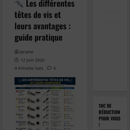
Les différentes
Inscription
têtes de vis et
Connexion
leurs avantages :
Soumettre
guide pratique
votre
article
Jerome
Réinitialisation
12 juin 2026
du mot de
4 minutes lues
0
passe
Déconnexion
10€ DE
RÉDUCTION
POUR VOUS
!