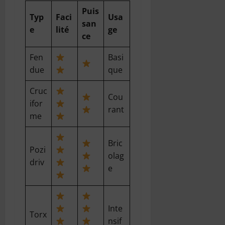
Puis
Typ
Faci
Usa
san
e
lité
ge
ce
Fen
Basi
due
que
Cruc
Cou
ifor
rant
me
Bric
Pozi
olag
driv
e
Inte
Torx
nsif