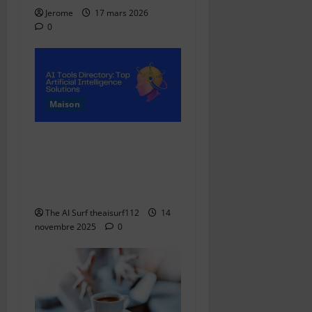
Jerome
17 mars 2026
0
Maison
AI Tools Directory:
Complete Guide to Top
Artificial Intelligence
Solutions
The AI Surf theaisurf112
14
novembre 2025
0