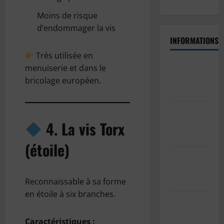
Moins de risque
d’endommager la vis
INFORMATIONS
Très utilisée en
Politique
menuiserie et dans le
de
bricolage européen.
confidentialité
Politique
de cookies
4. La vis Torx
(UE)
(étoile)
Informations
sur les
cookies
Reconnaissable à sa forme
en étoile à six branches.
GDPR/RGPD
– Demande
Caractéristiques :