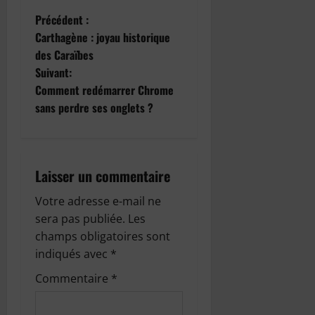
N
Précédent :
Carthagène : joyau historique
a
des Caraïbes
Suivant:
v
Comment redémarrer Chrome
i
sans perdre ses onglets ?
g
a
Laisser un commentaire
t
Votre adresse e-mail ne
sera pas publiée.
Les
i
champs obligatoires sont
o
indiqués avec
*
Commentaire
*
n