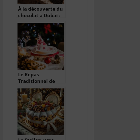
À la découverte du
chocolat à Dubaï :
luxe, créativité et
gourmandise
Le Repas
Traditionnel de
Noël : Un Festin de
Saveurs et de
Traditions