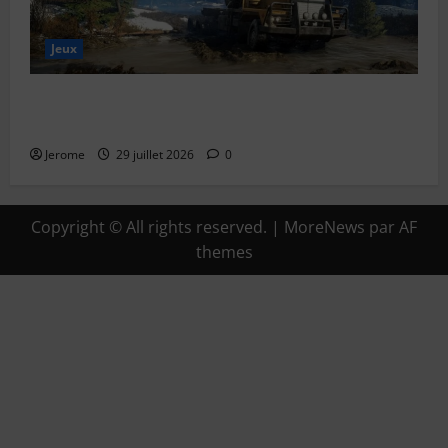
Jeux
SnowRunner Black Badger Lake (Wisconsin) : Guide
complet de la première carte du Wisconsin
Jerome
29 juillet 2026
0
Copyright © All rights reserved.
|
MoreNews
par AF
themes