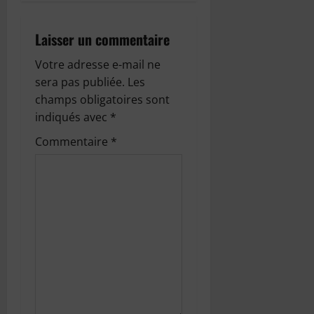
g
a
Laisser un commentaire
t
Votre adresse e-mail ne
sera pas publiée.
Les
i
champs obligatoires sont
o
indiqués avec
*
Commentaire
*
n
d
’
a
r
t