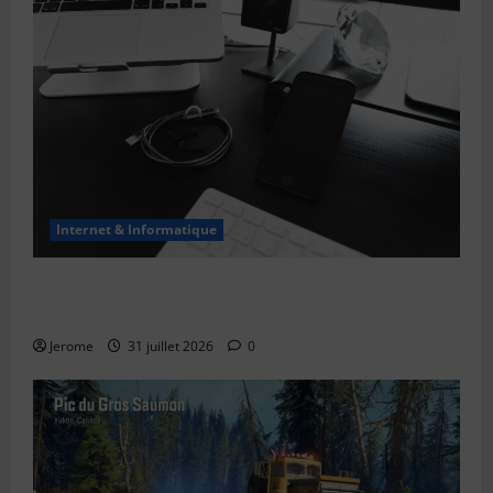
Internet & Informatique
Le bug de l’an 2038 : le “Y2K” des systèmes Unix
expliqué simplement
Jerome
31 juillet 2026
0