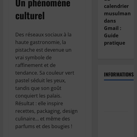
Un phénomène
calendrier
culturel
musulman
dans
Gmail :
Des réseaux sociaux à la
Guide
haute gastronomie, la
pratique
pistache est devenue un
vrai symbole de
raffinement et de
tendance. Sa couleur vert
INFORMATIONS
pastel séduit les yeux,
tandis que son goût
Politique
conquiert les palais.
de
Résultat : elle inspire
confidentialité
recettes, packaging, design
Politique
culinaire… et même des
de cookies
parfums et des bougies !
(UE)