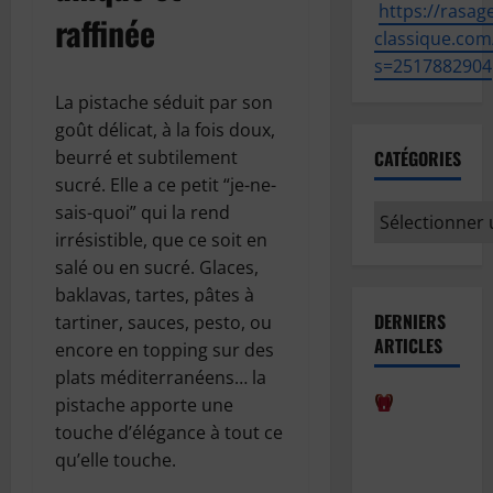
https://
rasage
raffinée
classique.com
s=2517882904
La pistache séduit par son
goût délicat, à la fois doux,
beurré et subtilement
CATÉGORIES
sucré. Elle a ce petit “je-ne-
sais-quoi” qui la rend
Catégories
irrésistible, que ce soit en
salé ou en sucré. Glaces,
baklavas, tartes, pâtes à
DERNIERS
tartiner, sauces, pesto, ou
ARTICLES
encore en topping sur des
plats méditerranéens… la
pistache apporte une
Comment
touche d’élégance à tout ce
bien
qu’elle touche.
anticiper la