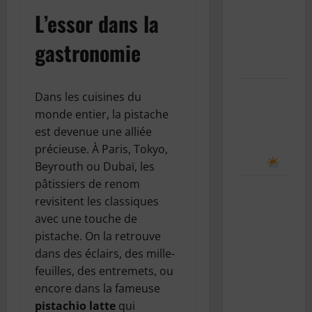
rentrée
L’essor dans la
scolaire : le
gastronomie
guide
complet
Comment
Dans les cuisines du
prévoir le
monde entier, la pistache
temps en
est devenue une alliée
observant
précieuse. À Paris, Tokyo,
le ciel
Beyrouth ou Dubaï, les
pâtissiers de renom
Le bug de
revisitent les classiques
l’an 2038 :
avec une touche de
le “Y2K”
pistache. On la retrouve
des
dans des éclairs, des mille-
systèmes
feuilles, des entremets, ou
Unix
encore dans la fameuse
expliqué
pistachio latte
qui
simplement