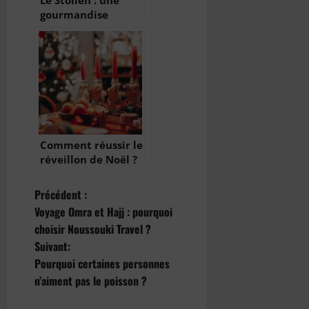
Le Stollen : une
gourmandise
traditionnelle de
Noël
Comment réussir le
réveillon de Noël ?
N
Précédent :
Voyage Omra et Hajj : pourquoi
a
choisir Noussouki Travel ?
Suivant:
v
Pourquoi certaines personnes
i
n’aiment pas le poisson ?