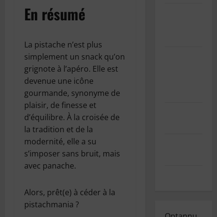
En résumé
Informations
sur les
cookies
La pistache n’est plus
GDPR/RGPD
simplement un snack qu’on
– Demande
grignote à l’apéro. Elle est
de données
devenue une icône
personnelles
gourmande, synonyme de
plaisir, de finesse et
Mentions
d’équilibre. À la croisée de
légales
la tradition et de la
modernité, elle a su
Index des
s’imposer sans bruit, mais
articles
avec panache.
Contact
Alors, prêt(e) à céder à la
pistachmania ?
Optannu