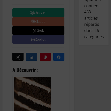
contient
463
ChatGPT
articles
Claude
répartis
dans
26
Grok
catégories.
Copilot
Tweetez
Partagez
Épingle
Partagez
A Découvrir :