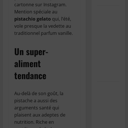
cartonne sur Instagram.
SnowRunner
Mention spéciale au
Black
pistachio gelato
qui, l’été,
Badger
vole presque la vedette au
Lake
traditionnel parfum vanille.
(Wisconsin)
: Guide
Un super-
complet de
aliment
la première
carte du
tendance
Wisconsin
Pourquoi
Au-delà de son goût, la
est-il
pistache a aussi des
important
arguments santé qui
d’entretenir
plaisent aux adeptes de
la
nutrition. Riche en
climatisation