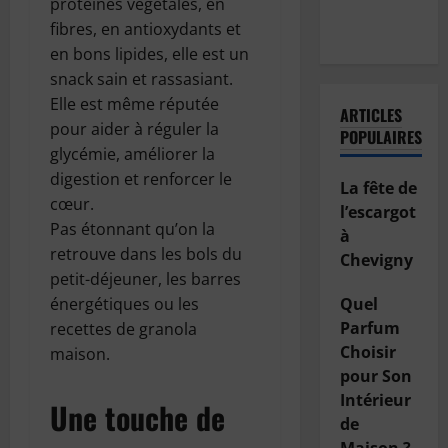
protéines végétales, en
de sa
fibres, en antioxydants et
voiture ?
en bons lipides, elle est un
snack sain et rassasiant.
Elle est même réputée
ARTICLES
pour aider à réguler la
POPULAIRES
glycémie, améliorer la
digestion et renforcer le
La fête de
cœur.
l’escargot
Pas étonnant qu’on la
à
retrouve dans les bols du
Chevigny
petit-déjeuner, les barres
énergétiques ou les
Quel
Parfum
recettes de granola
Choisir
maison.
pour Son
Intérieur
Une touche de
de