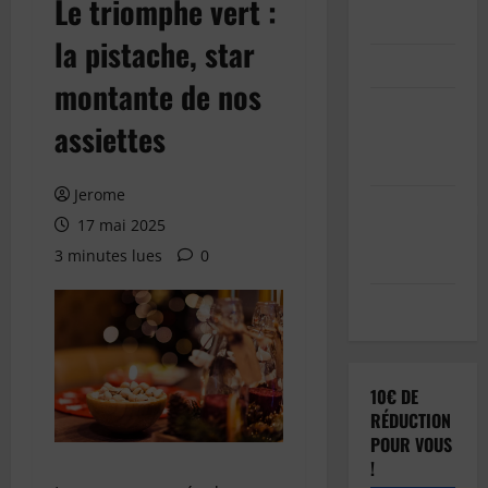
Le triomphe vert :
Inscription
la pistache, star
Connexion
montante de nos
Soumettre
assiettes
votre
article
Jerome
Réinitialisation
17 mai 2025
du mot de
3 minutes lues
0
passe
Déconnexion
10€ DE
RÉDUCTION
POUR VOUS
!