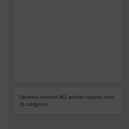
Politique de confidentialité
Politique de cookies (UE)
Informations sur les cookies
GDPR/RGPD – Demande de données personnelles
Mentions légales
Index des articles
Contact
Optannu contient
462
articles répartis dans
26
catégories.