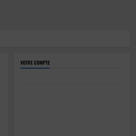
VOTRE COMPTE
Inscription
Connexion
Soumettre votre article
Réinitialisation du mot de passe
Déconnexion