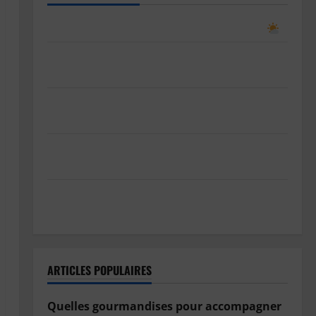
Comment prévoir le temps en observant le ciel
Le bug de l’an 2038 : le “Y2K” des systèmes Unix
expliqué simplement
SnowRunner Black Badger Lake (Wisconsin) : Guide
complet de la première carte du Wisconsin
Pourquoi est-il important d’entretenir la
climatisation de sa voiture ?
Les effets indésirables de la climatisation sur notre
santé
ARTICLES POPULAIRES
Quelles gourmandises pour accompagner